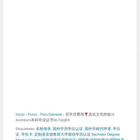
Inicio
›
Foros
›
Foro General
›
买学历费用
真实文凭样板St
Andrews本科毕业证书W/Q1986
Etiquetado:
名校保录
,
国外学历学位认证
,
国外学校代申请
,
学位
证
,
学生卡
,
定制圣安德鲁斯大学留信学历认证 Bachelor Degree