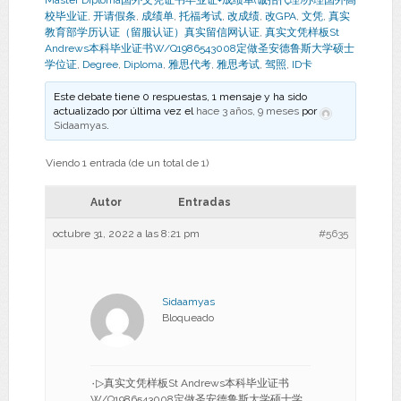
Master Diploma国外文凭证书毕业证+成绩单(诚招代理)办理国外高
校毕业证
,
开请假条
,
成绩单
,
托福考试
,
改成绩
,
改GPA
,
文凭
,
真实
教育部学历认证（留服认证）真实留信网认证
,
真实文凭样板St
Andrews本科毕业证书W/Q1986543008定做圣安德鲁斯大学硕士
学位证
,
Degree
,
Diploma
,
雅思代考
,
雅思考试
,
驾照
,
ID卡
Este debate tiene 0 respuestas, 1 mensaje y ha sido
actualizado por última vez el
hace 3 años, 9 meses
por
Sidaamyas
.
Viendo 1 entrada (de un total de 1)
Autor
Entradas
octubre 31, 2022 a las 8:21 pm
#5635
Sidaamyas
Bloqueado
۰▷真实文凭样板St Andrews本科毕业证书
W/Q1986543008定做圣安德鲁斯大学硕士学