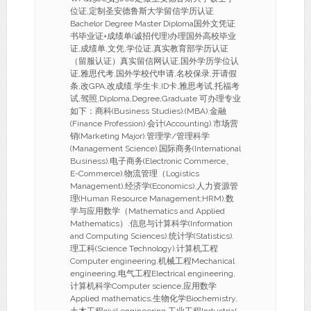
位证,定制圣安德鲁斯大学留信学历认证
Bachelor Degree Master Diploma国外文凭证
书毕业证+成绩单(诚招代理)办理国外高校毕业
证,成绩单,文凭,学位证,真实教育部学历认证
（留服认证）真实留信网认证,国外学历学位认
证,雅思代考,国外学校代申请,名校保录,开请假
条,改GPA,改成绩,学生卡,ID卡,雅思考试,托福考
试,驾照,Diploma,Degree,Graduate 可办理专业
如下：商科(Business Studies).(MBA).金融
(Finance Profession).会计(Accounting).市场营
销(Marketing Major).管理学/管理科学
(Management Science).国际商务(International
Business).电子商务(Electronic Commerce、
E-Commerce).物流管理（Logistics
Management).经济学(Economics).人力资源管
理(Human Resource Management;HRM).数
学与应用数学（Mathematics and Applied
Mathematics）.信息与计算科学(Information
and Computing Sciences).统计学(Statistics).
理工科(Science Technology).计算机工程
Computer engineering,机械工程Mechanical
engineering,电气工程Electrical engineering,
计算机科学Computer science,应用数学
Applied mathematics,生物化学Biochemistry,