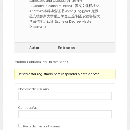
Language and Literature）.传播学
（Communication studies）.真实文凭样板St
Andrews本科毕业证书W/Q1986543008定做
圣安德鲁斯大学硕士学位证,定制圣安德鲁斯大
学留信学历认证 Bachelor Degree Master
Diploma۰▷
Autor
Entradas
Viendo 1 entrada (de un total de 1)
Debes estar registrado para responder a este debate.
Nombre de usuario:
Contraseña:
Recordar mi contraseña