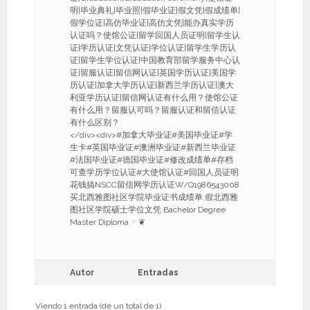
明|毕业典礼|毕业照|假毕业证|假文凭|假成绩单|
假学位证|高仿毕业证|高仿文凭|能办真实学历
认证吗？使馆公证|留学回国人员证明|留学生认
证|学历认证|文凭认证|学位认证|留学生学历认
证|留学生学位认证|中国教育部留学服务中心认
证|留服认证|留信网认证|英国学历认证|美国学
历认证|加拿大学历认证|新西兰学历认证|澳大
利亚学历认证|留信网认证有什么用？使馆公证
有什么用？留服认可吗？留服认证和留信认证
有什么区别？
</div><div>#加拿大毕业证#美国毕业证#学
生卡#英国毕业证#澳洲毕业证#新西兰毕业证
#法国毕业证#德国毕业证#修改成绩单#存档
可查学历学位认证#大使馆认证#回国人员证明
花钱搞NSCC留信网学历认证W/Q1986543008
买北西雅图社区学院毕业证书成绩单,假北西雅
图社区学院硕士学位文凭 Bachelor Degree
Master Diploma
❦
Autor
Entradas
Viendo 1 entrada (de un total de 1)