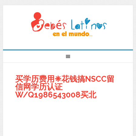
买学历费用❈花钱搞NSCC留
信网学历认证
W/Q1986543008买北