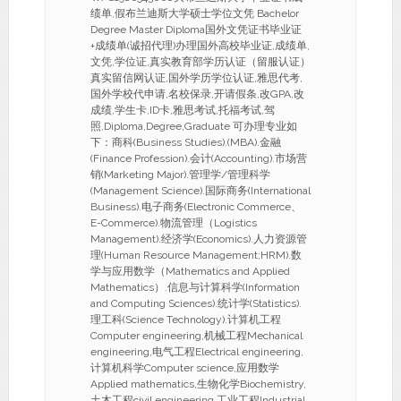
绩单,假布兰迪斯大学硕士学位文凭 Bachelor
Degree Master Diploma国外文凭证书毕业证
+成绩单(诚招代理)办理国外高校毕业证,成绩单,
文凭,学位证,真实教育部学历认证（留服认证）
真实留信网认证,国外学历学位认证,雅思代考,
国外学校代申请,名校保录,开请假条,改GPA,改
成绩,学生卡,ID卡,雅思考试,托福考试,驾
照,Diploma,Degree,Graduate 可办理专业如
下：商科(Business Studies).(MBA).金融
(Finance Profession).会计(Accounting).市场营
销(Marketing Major).管理学/管理科学
(Management Science).国际商务(International
Business).电子商务(Electronic Commerce、
E-Commerce).物流管理（Logistics
Management).经济学(Economics).人力资源管
理(Human Resource Management;HRM).数
学与应用数学（Mathematics and Applied
Mathematics）.信息与计算科学(Information
and Computing Sciences).统计学(Statistics).
理工科(Science Technology).计算机工程
Computer engineering,机械工程Mechanical
engineering,电气工程Electrical engineering,
计算机科学Computer science,应用数学
Applied mathematics,生物化学Biochemistry,
土木工程civil engineering,工业工程Industrial