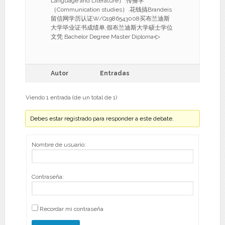
Language and Literature）.传播学
（Communication studies）.花钱搞Brandeis
留信网学历认证W/Q1986543008买布兰迪斯
大学毕业证书成绩单,假布兰迪斯大学硕士学位
文凭 Bachelor Degree Master Diploma◦▷
Autor
Entradas
Viendo 1 entrada (de un total de 1)
Debes estar registrado para responder a este debate.
Nombre de usuario:
Contraseña:
Recordar mi contraseña