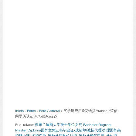
Inicio
›
Foros
›
Foro General
›
买学历费用❂花钱搞Brandeis留信
网学历认证W/Q19865430
Etiquetado:
假布兰迪斯大学硕士学位文凭 Bachelor Degree
Master Diploma国外文凭证书毕业证+成绩单(诚招代理)办理国外高
校毕业证
,
名校保录
,
国外学历学位认证
,
国外学校代申请
,
学位证
,