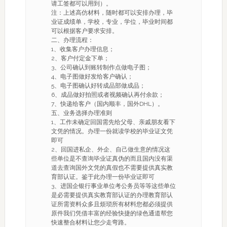
请工签都可以用到）。
注：上述高仿材料，随时都可以安排办理，毕
业证成绩单，学校，专业，学位，毕业时间都
可以根据客户要求安排。
二、办理流程：
1、收集客户办理信息；
2、客户付定金下单；
3、公司确认到账转制作点做电子图；
4、电子图做好发给客户确认；
5、电子图确认好转成品部做成品；
6、成品做好拍照或者视频确认再付余款；
7、快递给客户（国内顺丰，国外DHL）。
五、业务选择办理准则
1、工作未确定回国需先给父母、亲戚朋友看下
文凭的情况。办理一份就读学校的毕业证文凭
即可
2、回国进私企、外企、自己做生意的情况这
些单位是不查询毕业证真伪的而且国内没有渠
道去查询国外文凭的真假也不需要提供真实教
育部认证。鉴于此办理一份毕业证即可
3、进国企银行事业单位考公务员等等这些单位
是必需要提供真实教育部认证的办理教育部认
证所需资料众多且烦琐所有材料您都必须提供
原件我们凭借丰富的经验快捷的绿色通道帮您
快速整合材料让您少走弯路。