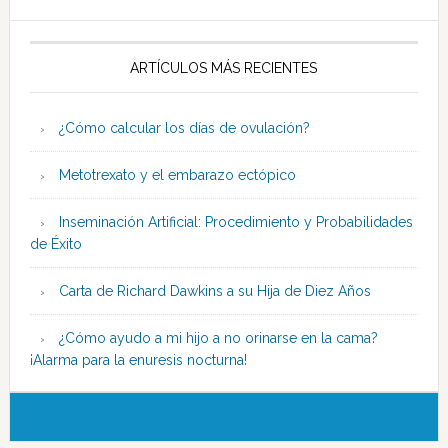
ARTÍCULOS MÁS RECIENTES
¿Cómo calcular los días de ovulación?
Metotrexato y el embarazo ectópico
Inseminación Artificial: Procedimiento y Probabilidades
de Éxito
Carta de Richard Dawkins a su Hija de Diez Años
¿Cómo ayudo a mi hijo a no orinarse en la cama?
¡Alarma para la enuresis nocturna!