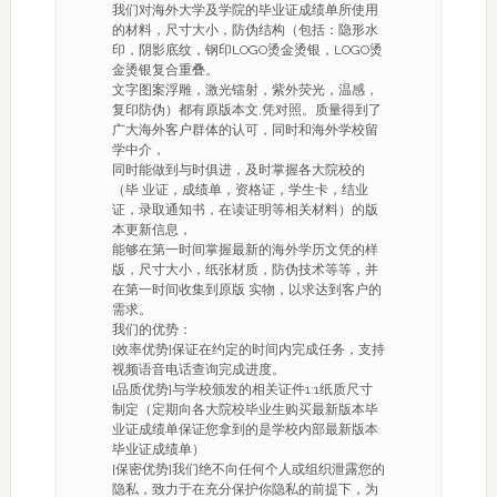
我们对海外大学及学院的毕业证成绩单所使用
的材料，尺寸大小，防伪结构（包括：隐形水
印，阴影底纹，钢印LOGO烫金烫银，LOGO烫
金烫银复合重叠。
文字图案浮雕，激光镭射，紫外荧光，温感，
复印防伪）都有原版本文,凭对照。质量得到了
广大海外客户群体的认可，同时和海外学校留
学中介，
同时能做到与时俱进，及时掌握各大院校的
（毕 业证，成绩单，资格证，学生卡，结业
证，录取通知书，在读证明等相关材料）的版
本更新信息，
能够在第一时间掌握最新的海外学历文凭的样
版，尺寸大小，纸张材质，防伪技术等等，并
在第一时间收集到原版 实物，以求达到客户的
需求。
我们的优势：
[效率优势]保证在约定的时间内完成任务，支持
视频语音电话查询完成进度。
[品质优势]与学校颁发的相关证件1:1纸质尺寸
制定（定期向各大院校毕业生购买最新版本毕
业证成绩单保证您拿到的是学校内部最新版本
毕业证成绩单）
[保密优势]我们绝不向任何个人或组织泄露您的
隐私，致力于在充分保护你隐私的前提下，为