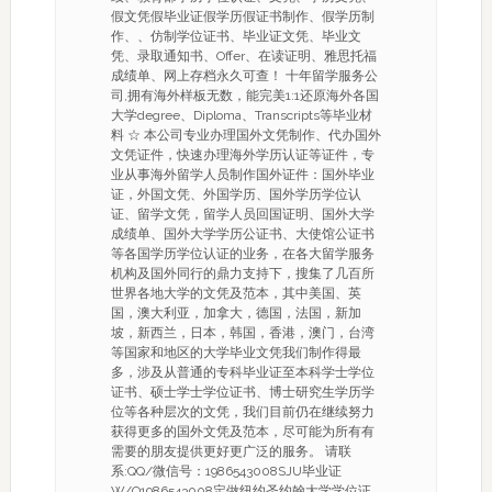
假文凭假毕业证假学历假证书制作、假学历制
作、、仿制学位证书、毕业证文凭、毕业文
凭、录取通知书、Offer、在读证明、雅思托福
成绩单、网上存档永久可查！ 十年留学服务公
司,拥有海外样板无数，能完美1:1还原海外各国
大学degree、Diploma、Transcripts等毕业材
料 ☆ 本公司专业办理国外文凭制作、代办国外
文凭证件，快速办理海外学历认证等证件，专
业从事海外留学人员制作国外证件：国外毕业
证，外国文凭、外国学历、国外学历学位认
证、留学文凭，留学人员回国证明、国外大学
成绩单、国外大学学历公证书、大使馆公证书
等各国学历学位认证的业务，在各大留学服务
机构及国外同行的鼎力支持下，搜集了几百所
世界各地大学的文凭及范本，其中美国、英
国，澳大利亚，加拿大，德国，法国，新加
坡，新西兰，日本，韩国，香港，澳门，台湾
等国家和地区的大学毕业文凭我们制作得最
多，涉及从普通的专科毕业证至本科学士学位
证书、硕士学士学位证书、博士研究生学历学
位等各种层次的文凭，我们目前仍在继续努力
获得更多的国外文凭及范本，尽可能为所有有
需要的朋友提供更好更广泛的服务。 请联
系:QQ/微信号：1986543008SJU毕业证
W/Q1986543008定做纽约圣约翰大学学位证,