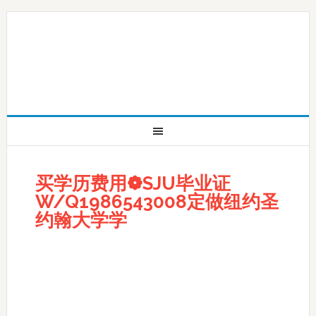
买学历费用❁SJU毕业证
W/Q1986543008定做纽约圣
约翰大学学