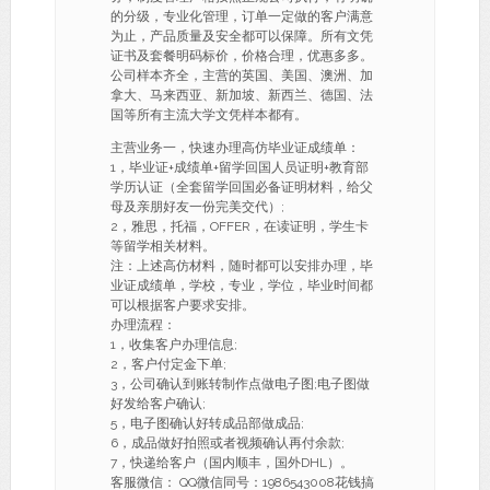
的分级，专业化管理，订单一定做的客户满意
为止，产品质量及安全都可以保障。所有文凭
证书及套餐明码标价，价格合理，优惠多多。
公司样本齐全，主营的英国、美国、澳洲、加
拿大、马来西亚、新加坡、新西兰、德国、法
国等所有主流大学文凭样本都有。
主营业务一，快速办理高仿毕业证成绩单：
1，毕业证+成绩单+留学回国人员证明+教育部
学历认证（全套留学回国必备证明材料，给父
母及亲朋好友一份完美交代）;
2，雅思，托福，OFFER，在读证明，学生卡
等留学相关材料。
注：上述高仿材料，随时都可以安排办理，毕
业证成绩单，学校，专业，学位，毕业时间都
可以根据客户要求安排。
办理流程：
1，收集客户办理信息;
2，客户付定金下单;
3，公司确认到账转制作点做电子图;电子图做
好发给客户确认;
5，电子图确认好转成品部做成品;
6，成品做好拍照或者视频确认再付余款;
7，快递给客户（国内顺丰，国外DHL）。
客服微信： QQ微信同号：1986543008花钱搞