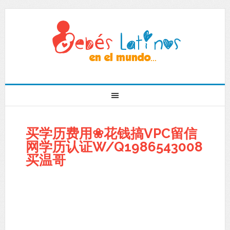
买学历费用❀花钱搞VPC留信
网学历认证W/Q1986543008
买温哥