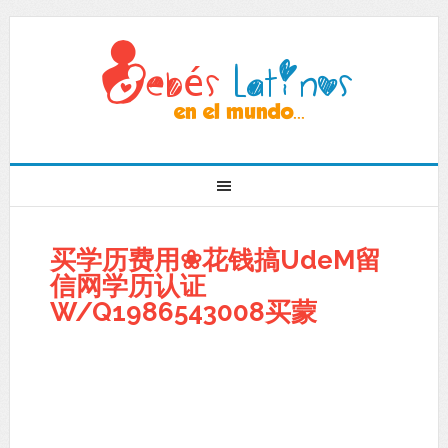
买学历费用❀花钱搞UdeM留
信网学历认证
W/Q1986543008买蒙