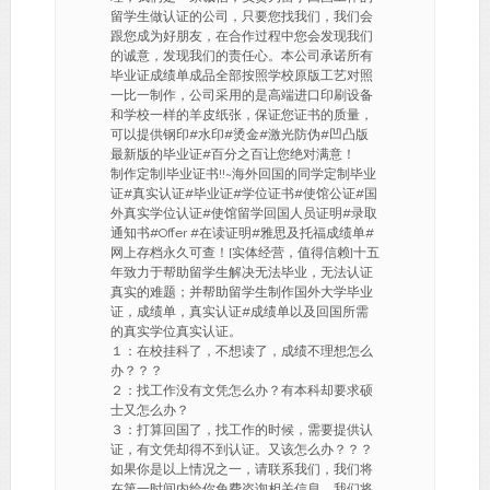
留学生做认证的公司，只要您找我们，我们会
跟您成为好朋友，在合作过程中您会发现我们
的诚意，发现我们的责任心。本公司承诺所有
毕业证成绩单成品全部按照学校原版工艺对照
一比一制作，公司采用的是高端进口印刷设备
和学校一样的羊皮纸张，保证您证书的质量，
可以提供钢印#水印#烫金#激光防伪#凹凸版
最新版的毕业证#百分之百让您绝对满意！
制作定制|毕业证书!!~海外回国的同学定制毕业
证#真实认证#毕业证#学位证书#使馆公证#国
外真实学位认证#使馆留学回国人员证明#录取
通知书#Offer #在读证明#雅思及托福成绩单#
网上存档永久可查！[实体经营，值得信赖]十五
年致力于帮助留学生解决无法毕业，无法认证
真实的难题；并帮助留学生制作国外大学毕业
证，成绩单，真实认证#成绩单以及回国所需
的真实学位真实认证。
１：在校挂科了，不想读了，成绩不理想怎么
办？？？
２：找工作没有文凭怎么办？有本科却要求硕
士又怎么办？
３：打算回国了，找工作的时候，需要提供认
证，有文凭却得不到认证。又该怎么办？？？
如果你是以上情况之一，请联系我们，我们将
在第一时间内给你免费咨询相关信息。我们将