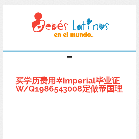
买学历费用✲Imperial毕业证
W/Q1986543008定做帝国理