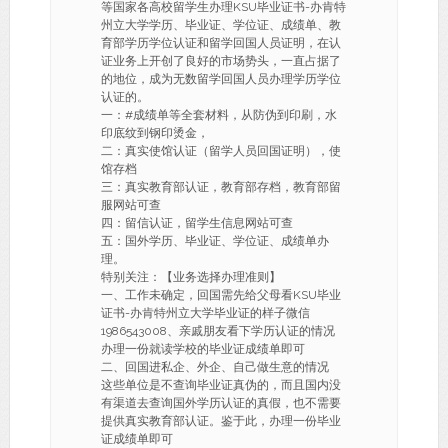
等国家各高校留学生办理KSU毕业证书-办肯特
州立大学学历、毕业证、学位证、成绩单、教
育部学历学位认证和留学回国人员证明，在认
证业务上开创了良好的市场势头，一直占据了
的地位，成为无数留学回国人员办理学历学位
认证的。
一：#成绩单等全套材料，从防伪到印刷，水
印底纹到钢印烫金，
二：真实使馆认证（留学人员回国证明），使
馆存档
三：真实教育部认证，教育部存档，教育部留
服网站可查
四：留信认证，留学生信息网站可查
五：国外学历、毕业证、学位证、成绩单办
理。
特别关注：【业务选择办理准则】
一、工作未确定，回国需先给父母看KSU毕业
证书-办肯特州立大学毕业证的样子微信
1986543008、亲戚朋友看下学历认证的情况
办理一份就读学校的毕业证成绩单即可
二、回国进私企、外企、自己做生意的情况
这些单位是不查询毕业证真伪的，而且国内没
有渠道去查询国外学历认证的真假，也不需要
提供真实教育部认证。鉴于此，办理一份毕业
证成绩单即可