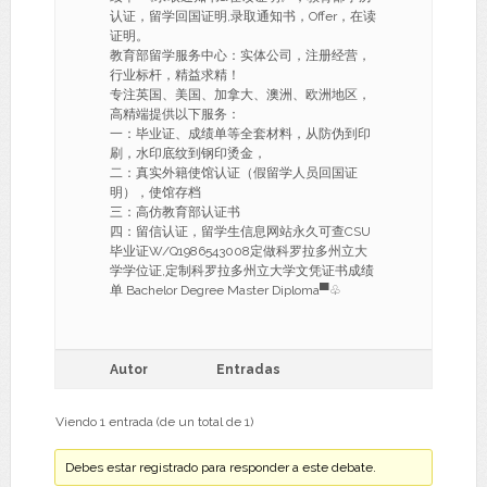
认证，留学回国证明,录取通知书，Offer，在读
证明。
教育部留学服务中心：实体公司，注册经营，
行业标杆，精益求精！
专注英国、美国、加拿大、澳洲、欧洲地区，
高精端提供以下服务：
一：毕业证、成绩单等全套材料，从防伪到印
刷，水印底纹到钢印烫金，
二：真实外籍使馆认证（假留学人员回国证
明），使馆存档
三：高仿教育部认证书
四：留信认证，留学生信息网站永久可查CSU
毕业证W/Q1986543008定做科罗拉多州立大
学学位证,定制科罗拉多州立大学文凭证书成绩
单 Bachelor Degree Master Diploma▀♧
Autor
Entradas
Viendo 1 entrada (de un total de 1)
Debes estar registrado para responder a este debate.