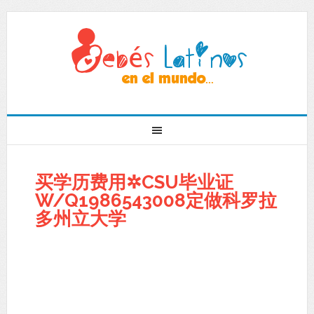
买学历费用✲CSU毕业证
W/Q1986543008定做科罗拉
多州立大学