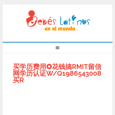
买学历费用✪花钱搞RMIT留信
网学历认证W/Q1986543008
买R