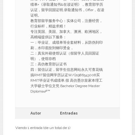
绩单+《录取通知书&在读证明》，教育部学历
认证，留学回国证明,录取通知书，Offer，在读
证明。
教育部留学服务中心：实体公司，注册经营，
行业标杆，精益求精！
专注英国、美国、加拿大、澳洲、欧洲地区，
高精端提供以下服务：
一：毕业证、成绩单等全套材料，从防伪到印
刷，水印底纹到钢印烫金，
二：真实外籍使馆认证（假留学人员回国证
明），使馆存档
三：高仿教育部认证书
四：留信认证，留学生信息网站永久可查花钱
搞RMIT留信网学历认证W/Q1986543008买
RMIT毕业证书成绩单,假 高仿墨尔皇家本理工
大学硕士学位文凭 Bachelor Degree Master
Diploma☍™
Autor
Entradas
Viendo 1 entrada (de un total de 1)