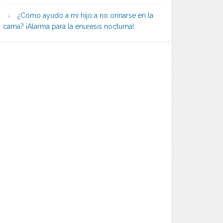
¿Cómo ayudo a mi hijo a no orinarse en la
cama? ¡Alarma para la enuresis nocturna!