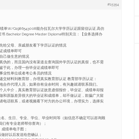
#15354
成绩单W/Q1986543008能办拉瓦尔大学学历认证跟留信认证,高仿
achelor Degree Master Diploma特别关注：【业务选择办
先给父母、亲戚朋友看下学历认证的情况
证成绩单即可
自己做生意的情况
真伪的，而且国内没有渠道去查询国外学历认证的真假，也不需
鉴于此，办理一份毕业证成绩单即可
事业性单位或者考公务员的情况
递交材料到教育部，办理真实教育部认证 教育部学历认证：
地合作代理人员，如果你有业余时间，有兴趣就请联系我们。
个人中介，真实教育部认证故意虚假报价，毕业证、成绩单却报
做和原版差异很大的毕业证和成绩单，却不做认证，欺骗广大留
请电话联系，或者视频看下对方的办公环境，办理实力，选择实
姓名、生日、专业、学位、毕业时间等（如信息不确定可以咨询顾
008我们有专业老师帮你查询）；
、成绩单电子图；
版做好以后发送给您确认；