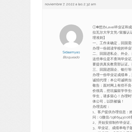
noviembre 7, 2022 a las 2:32 am
ⓛ❁想办Laval毕业证和
拉瓦尔大学文凭/留服认证书 B
理准则】
一、工作未确定，回国需
办理一份就读学校的毕业
Sidaamyas
二、回国进私企、外企、
Bloqueado
这些单位是不查询毕业证
要提供真实教育部认证。
三、回国进国企、银行等
办理一份毕业证成绩单，
诚招代理：本公司诚聘当
敬告：面对网上有些不良
价很高，挖坑骗留学学生
学生，请多留心！办理时
体公司，以防被骗！
办理流程：
1、客户提供办理信息：
问：Q微信/1986543
2、开始安排制作毕业证
3、毕业证、成绩单电子