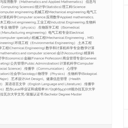
与应用数学（Mathematics and Applied Mathematics）.信息与
Computing Sciences).统计学(Statistics).理工科(Science
mputer engineering,机械工程Mechanical engineering,电气工
ing,计算机科学Computer science,应用数学Applied mathematics,
工程civil engineering,工业工程Industrial Engineering,生物科
ce,化学专业,物理学（physics）.生物医学工程（Biomedical
anufacturing engineering）电气工程专业(Electrical
omputer specialty).机械工程(Mechanical Engineering，ME).
ineering).环境工程（Environmental Engineering）.土木工程
g）.化学工程(Chemical Engineering).数学和计算机科学专业(数学计算
athematics and computer science).会计(Accounting).精算科
.经济学(Economics).金融(Finance Profession).商业管理专业(General
eting).公共管理(Public Administration).计算机科学(Computer
ocial Science）.传播学（Communication）.心理学
cation).社会学(Sociology).物理学（Physics）.生物科学(Biological
 Major）.艺术设计(Art Design)。健康信息管理（Health
ent）.英语语言文学（English Language and Literature）.传播学
tudies）想办Laval毕业证和成绩单W/Q1986543008能办拉瓦尔大学
大学文凭/留服认证书 Bachelor Degree Master