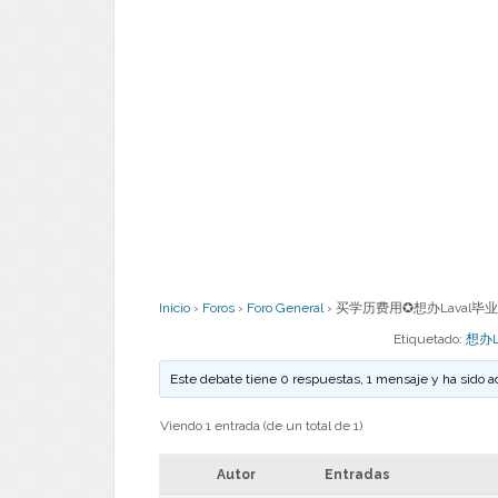
Inicio
›
Foros
›
Foro General
›
买学历费用✪想办Laval毕业
Etiquetado:
想办
Este debate tiene 0 respuestas, 1 mensaje y ha sido a
Viendo 1 entrada (de un total de 1)
Autor
Entradas