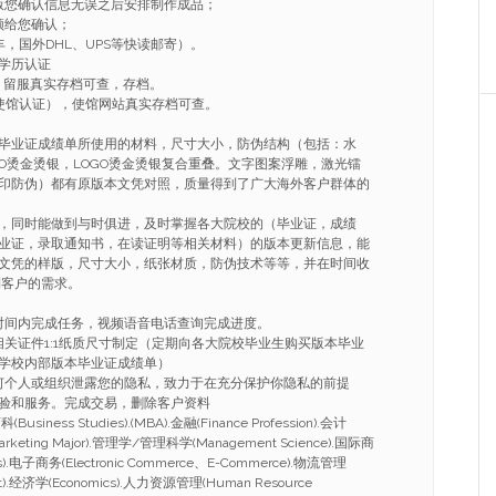
版您确认信息无误之后安排制作成品；
频给您确认；
，国外DHL、UPS等快读邮寄）。
学历认证
，留服真实存档可查，存档。
使馆认证），使馆网站真实存档可查。
毕业证成绩单所使用的材料，尺寸大小，防伪结构（包括：水
GO烫金烫银，LOGO烫金烫银复合重叠。文字图案浮雕，激光镭
印防伪）都有原版本文凭对照，质量得到了广大海外客户群体的
，同时能做到与时俱进，及时掌握各大院校的（毕业证，成绩
业证，录取通知书，在读证明等相关材料）的版本更新信息，能
文凭的样版，尺寸大小，纸张材质，防伪技术等等，并在时间收
到客户的需求。
的时间内完成任务，视频语音电话查询完成进度。
相关证件1:1纸质尺寸制定（定期向各大院校毕业生购买版本毕业
学校内部版本毕业证成绩单）
任何个人或组织泄露您的隐私，致力于在充分保护你隐私的前提
验和服务。完成交易，删除客户资料
ness Studies).(MBA).金融(Finance Profession).会计
arketing Major).管理学/管理科学(Management Science).国际商
ness).电子商务(Electronic Commerce、E-Commerce).物流管理
nt).经济学(Economics).人力资源管理(Human Resource