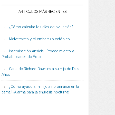
ARTÍCULOS MÁS RECIENTES
¿Cómo calcular los días de ovulación?
Metotrexato y el embarazo ectópico
Inseminación Artificial: Procedimiento y
Probabilidades de Éxito
Carta de Richard Dawkins a su Hija de Diez
Años
¿Cómo ayudo a mi hijo a no orinarse en la
cama? ¡Alarma para la enuresis nocturna!