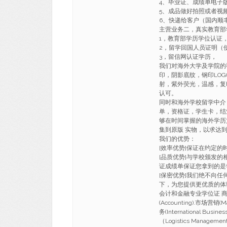
4、毕业证、成绩单电子
5、成品做好拍照或者视
6、快递给客户（国内顺丰
主营业务二，真实教育部
1，教育部学历学位认证
2，留学回国人员证明（
3，留信网认证学历，
我们对海外大学及学院的
印，阴影底纹，钢印LO
射，紫外荧光，温感，复
认可。
同时和海外学校留学中介
单，资格证，学生卡，结
够在时间掌握的海外学历
集到原版 实物，以求达
我们的优势：
[效率优势]保证在约定
[品质优势]与学校颁发的
证成绩单保证您拿到的是
[保密优势]我们绝不向
下，为您提供更优质的体
会计和金融专业学位证 商科(Busi
(Accounting).市场营销(M
务(International Busi
（Logistics Manageme