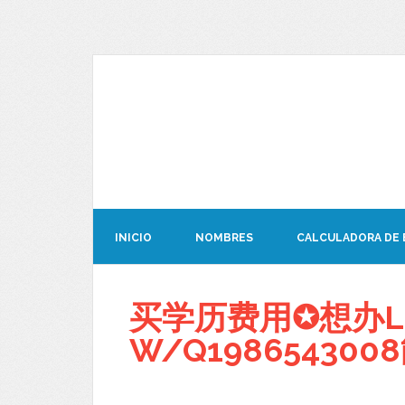
INICIO
NOMBRES
CALCULADORA DE
买学历费用✪想办L
W/Q198654300