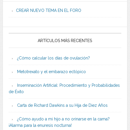
CREAR NUEVO TEMA EN EL FORO
ARTÍCULOS MÁS RECIENTES
¿Cómo calcular los días de ovulación?
Metotrexato y el embarazo ectópico
Inseminación Artificial: Procedimiento y Probabilidades
de Éxito
Carta de Richard Dawkins a su Hija de Diez Años
¿Cómo ayudo a mi hijo a no orinarse en la cama?
¡Alarma para la enuresis nocturna!