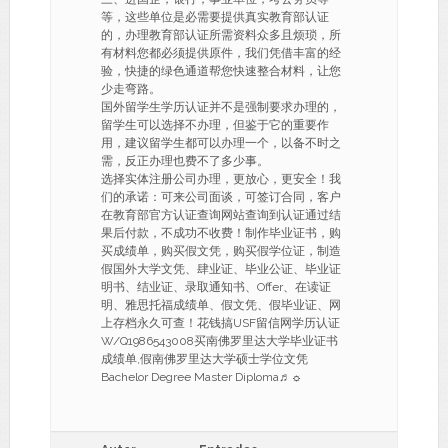
等，这些单位是必需要提供真实教育部认证
的，办理教育部认证所需资料众多且烦琐，所
有材料您都必须提供原件，我们凭借丰富的经
验，快捷的绿色通道帮您快速整合材料，让您
少走弯路。
国外留学生学历认证并不是强制要求办理的，
留学生可以选择不办理，但鉴于它的重要作
用，建议留学生都可以办理一个，以备不时之
需，反正办理也费不了多少事。
选择实体注册公司办理，更放心，更安全！我
们的承诺：可来公司面谈，可签订合同，客户
在教育部官方认证查询网站查询到认证通过结
果后付款，不成功不收费！制作毕业证书，购
买成绩单，购买假文凭，购买假学位证，制造
假国外大学文凭、肆业证、毕业公证、毕业证
明书、结业证、录取通知书、Offer、在读证
明、雅思托福成绩单、假文凭、假毕业证、网
上存档永久可查！花钱搞USF留信网学历认证
W/Q1986543008买南佛罗里达大学毕业证书
成绩单,假南佛罗里达大学硕士学位文凭
Bachelor Degree Master Diploma♬☼