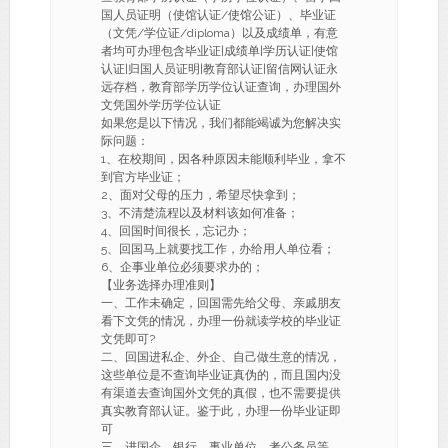
国人员证明（使馆认证/使馆公证）、毕业证
（文凭/学位证/diploma）以及成绩单，有意
者均可办理包含毕业证|成绩单|学历认证|使馆
认证|归国人员证明|教育部认证|留信网认证永
远存档，教育部学历学位认证查询，办理国外
文凭国外学历学位认证
如果您是以下情况，我们都能竭诚为您解决实
际问题：
1、在校期间，因各种原因未能顺利毕业，拿不
到官方毕业证；
2、面对父母的压力，希望尽快拿到；
3、不清楚流程以及材料该如何准备；
4、回国时间很长，忘记办；
5、回国马上就要找工作，办给用人单位看；
6、企事业单位必须要求办的；
【业务选择办理准则】
一、工作未确定，回国需先给父母、亲戚朋友
看下文凭的情况，办理一份就读学校的毕业证
文凭即可?
二、回国进私企、外企、自己做生意的情况，
这些单位是不查询毕业证真伪的，而且国内没
有渠道去查询国外文凭的真假，也不需要提供
真实教育部认证。鉴于此，办理一份毕业证即
可
三、进国企，银行，事业单位，考公务员等