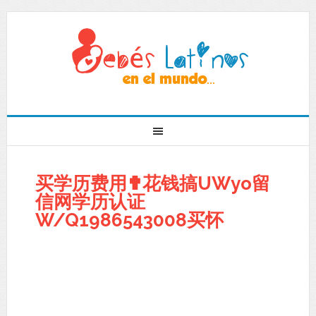
买学历费用✟花钱搞UWyo留
信网学历认证
W/Q1986543008买怀