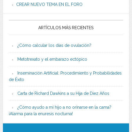
CREAR NUEVO TEMA EN EL FORO
ARTÍCULOS MÁS RECIENTES
¿Cómo calcular los días de ovulación?
Metotrexato y el embarazo ectópico
Inseminación Artificial: Procedimiento y Probabilidades
de Éxito
Carta de Richard Dawkins a su Hija de Diez Años
¿Cómo ayudo a mi hijo a no orinarse en la cama?
¡Alarma para la enuresis nocturna!