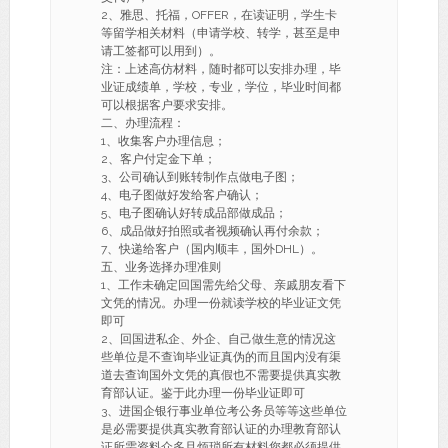
2、雅思、托福，OFFER，在读证明，学生卡
等留学相关材料（申请学校、转学，甚至是申
请工签都可以用到）。
注：上述高仿材料，随时都可以安排办理，毕
业证成绩单，学校，专业，学位，毕业时间都
可以根据客户要求安排。
二、办理流程：
1、收集客户办理信息；
2、客户付定金下单；
3、公司确认到账转制作点做电子图；
4、电子图做好发给客户确认；
5、电子图确认好转成品部做成品；
6、成品做好拍照或者视频确认再付余款；
7、快递给客户（国内顺丰，国外DHL）。
五、业务选择办理准则
1、工作未确定回国需先给父母、亲戚朋友看下
文凭的情况。办理一份就读学校的毕业证文凭
即可
2、回国进私企、外企、自己做生意的情况这
些单位是不查询毕业证真伪的而且国内没有渠
道去查询国外文凭的真假也不需要提供真实教
育部认证。鉴于此办理一份毕业证即可
3、进国企银行事业单位考公务员等等这些单位
是必需要提供真实教育部认证的办理教育部认
证所需资料众多且烦琐所有材料您都必须提供