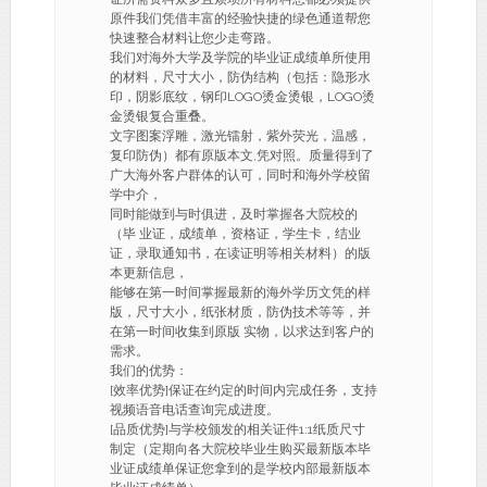
原件我们凭借丰富的经验快捷的绿色通道帮您
快速整合材料让您少走弯路。
我们对海外大学及学院的毕业证成绩单所使用
的材料，尺寸大小，防伪结构（包括：隐形水
印，阴影底纹，钢印LOGO烫金烫银，LOGO烫
金烫银复合重叠。
文字图案浮雕，激光镭射，紫外荧光，温感，
复印防伪）都有原版本文,凭对照。质量得到了
广大海外客户群体的认可，同时和海外学校留
学中介，
同时能做到与时俱进，及时掌握各大院校的
（毕 业证，成绩单，资格证，学生卡，结业
证，录取通知书，在读证明等相关材料）的版
本更新信息，
能够在第一时间掌握最新的海外学历文凭的样
版，尺寸大小，纸张材质，防伪技术等等，并
在第一时间收集到原版 实物，以求达到客户的
需求。
我们的优势：
[效率优势]保证在约定的时间内完成任务，支持
视频语音电话查询完成进度。
[品质优势]与学校颁发的相关证件1:1纸质尺寸
制定（定期向各大院校毕业生购买最新版本毕
业证成绩单保证您拿到的是学校内部最新版本