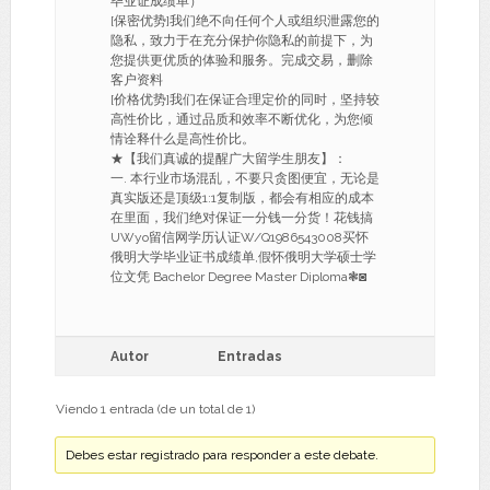
毕业证成绩单）
[保密优势]我们绝不向任何个人或组织泄露您的
隐私，致力于在充分保护你隐私的前提下，为
您提供更优质的体验和服务。完成交易，删除
客户资料
[价格优势]我们在保证合理定价的同时，坚持较
高性价比，通过品质和效率不断优化，为您倾
情诠释什么是高性价比。
★【我们真诚的提醒广大留学生朋友】：
一. 本行业市场混乱，不要只贪图便宜，无论是
真实版还是顶级1:1复制版，都会有相应的成本
在里面，我们绝对保证一分钱一分货！花钱搞
UWyo留信网学历认证W/Q1986543008买怀
俄明大学毕业证书成绩单,假怀俄明大学硕士学
位文凭 Bachelor Degree Master Diploma❃◙
Autor
Entradas
Viendo 1 entrada (de un total de 1)
Debes estar registrado para responder a este debate.