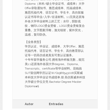
Diploma（本科/硕士毕业证书、成绩单）大学
Offer录取通知书、雅思成绩单、托福成绩单、
雅思托福代考、语言证书、学生卡、高仿留服
认证书等毕业/入学/在读材料。1:1完美还原海
外各大学毕业材料上的工艺：水印，阴影底
纹，钢印LOGO烫金烫银，LOGO烫金烫银复合
重叠。文字图案浮雕，激光镭射，紫外荧光，
温感，复印防伪。
【业务类型】
学历认证、毕业证、成绩单、大学Offer、雅思
托福代考、语言证书、学生卡、高仿教育部认
证等一切高仿或者真实可查认证服务。
十年年留学服务公司,拥有海外样板无数，能完
美1:1还原海外各国大学degree、Diploma、
Transcripts、certificate等毕业材料。花钱搞
SUT留信网学历认证W/Q1986543008买斯威
本科技大学毕业证书成绩单,假 高仿斯威本科技
大学硕士学位文凭 Bachelor Degree Master
Diploma๑§
Autor
Entradas