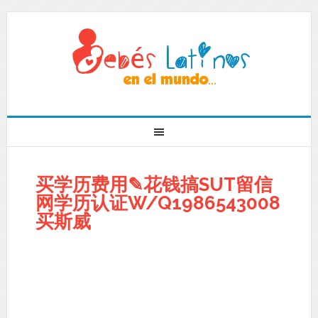
买学历费用✎花钱搞SUT留信
网学历认证W/Q1986543008
买斯威