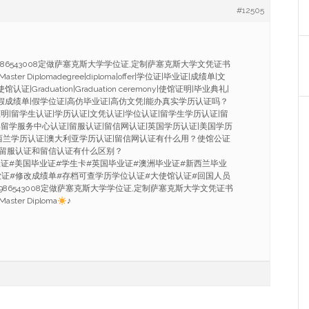
#12505
Q1986543008定做萨塞克斯大学学位证,定制萨塞克斯大学文凭证书
 Master Diplomadegree|diploma|offer|学位证|毕业证|成绩单|文
证|Graduation|Graduation ceremony|使馆证明|毕业典礼|
|假成绩单|假学位证|高仿毕业证|高仿文凭|能办真实学历认证吗？
明|留学生认证|学历认证|文凭认证|学位认证|留学生学历认证|留
留学服务中心认证|留服认证|留信网认证|英国学历认证|美国学历
西兰学历认证|澳大利亚学历认证|留信网认证有什么用？使馆公证
留服认证和留信认证有什么区别？
拿大毕业证#美国毕业证#学生卡#英国毕业证#澳洲毕业证#新西兰毕业
业证#修改成绩单#存档可查学历学位认证#大使馆认证#回国人员
Q1986543008定做萨塞克斯大学学位证,定制萨塞克斯大学文凭证书
Master Diploma
♪