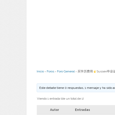
Inicio
›
Foros
›
Foro General
›
买学历费用
Sussex毕业
Este debate tiene 0 respuestas, 1 mensaje y ha sido a
Viendo 1 entrada (de un total de 1)
Autor
Entradas