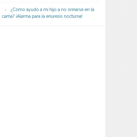
¿Cómo ayudo a mi hijo a no orinarse en la
cama? ¡Alarma para la enuresis nocturna!