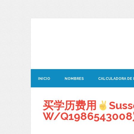
INICIO
NOMBRES
CALCULADORA DE
买学历费用
Sus
W/Q19865430