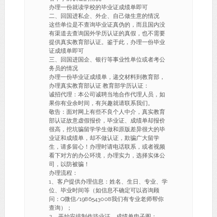
办理一份就读学校的毕业证成绩单即可
二、回国进私企、外企、自己做生意的情况
这些单位是不查询毕业证真伪的，而且国内没
有渠道去查询国外学历认证的真假，也不需要
提供真实教育部认证。鉴于此，办理一份毕业
证成绩单即可
三、回国进国企、银行等事业性单位或者考公
务员的情况
办理一份毕业证成绩单，递交材料到教育部，
办理真实教育部认证 教育部学历认证：
诚招代理：本公司诚聘当地合作代理人员，如
果你有业余时间，有兴趣就请联系我们。
敬告：面对网上有些不良个人中介，真实教育
部认证故意虚假报价，毕业证、成绩单却报价
很高，挖坑骗留学学生做和原版差异很大的毕
业证和成绩单，却不做认证，欺骗广大留学
生，请多留心！办理时请电话联系，或者视频
看下对方的办公环境，办理实力，选择实体公
司，以防被骗！
办理流程：
1、客户提供办理信息：姓名、生日、专业、学
位、毕业时间等（如信息不确定可以咨询顾
问：Q微信/1986543008我们有专业老师帮你
查询）；
2、开始安排制作毕业证、成绩单电子图；