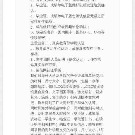
3、毕业证、成绩单电子版做好以后发送给您确
认；
4、毕业证、成绩单电子版您确认信息无误之后
安排制作成品；
5、成品做好拍照或者视频给您确认；
6、快递给客户（国内顺丰，国外DHL、UPS等
快读邮寄）。
主营业务二，真实教育部学历认证
1，教育部学历学位认证，留服真实存档可查，
存档。
2，留学回国人员证明（使馆认证），使馆网
站真实存档可查。
3，留信网认证学历，
我们对海外大学及学院的毕业证成绩单所使用
的材料，尺寸大小，防伪结构（包括：水印，
阴影底纹，钢印LOGO烫金烫银，LOGO烫金烫
银复合重叠。文字图案浮雕，激光镭射，紫外
荧光，温感，复印防伪）都有原版本文凭对
照，质量得到了广大海外客户群体的认可。
同时和海外学校留学中介，同时能做到与时俱
进，及时掌握各大院校的（毕业证，成绩单，
资格证，学生卡，结业证，录取通知书，在读
证明等相关材料）的版本更新信息，能够在时
间掌握的海外学历文凭的样版，尺寸大小，纸