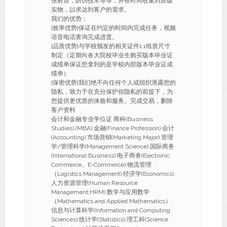
张材质，防伪技术等等，并在时间收集到原版
实物，以求达到客户的需求。
我们的优势：
[效率优势]保证在约定的时间内完成任务，视频
语音电话查询完成进度。
[品质优势]与学校颁发的相关证件1:1纸质尺寸
制定（定期向各大院校毕业生购买版本毕业证
成绩单保证您拿到的是学校内部版本毕业证成
绩单）
[保密优势]我们绝不向任何个人或组织泄露您的
隐私，致力于在充分保护你隐私的前提下，为
您提供更优质的体验和服务。完成交易，删除
客户资料
会计和金融专业学位证 商科(Business
Studies).(MBA).金融(Finance Profession).会计
(Accounting).市场营销(Marketing Major).管理
学/管理科学(Management Science).国际商务
(International Business).电子商务(Electronic
Commerce、E-Commerce).物流管理
（Logistics Management).经济学(Economics).
人力资源管理(Human Resource
Management;HRM).数学与应用数学
（Mathematics and Applied Mathematics）.
信息与计算科学(Information and Computing
Sciences).统计学(Statistics).理工科(Science