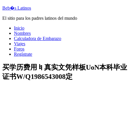
Beb�s Latinos
El sitio para los padres latinos del mundo
Inicio
Nombres
Calculadora de Embarazo
Viajes
Foros
Regístrate
买学历费用♮真实文凭样板UoN本科毕业
证书W/Q1986543008定