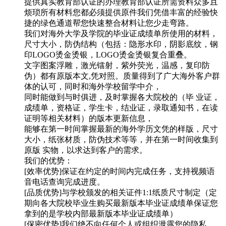
提供真实教育部认证的办理教育部认证所需资料众多且
烦琐所有材料您都必须提供原件我们凭借丰富的经验快
捷的绿色通道帮您快速整合材料让您少走弯路。
我们对海外大学及学院的毕业证成绩单所使用的材料，
尺寸大小，防伪结构（包括：隐形水印，阴影底纹，钢
印LOGO烫金烫银，LOGO烫金烫银复合重叠。
文字图案浮雕，激光镭射，紫外荧光，温感，复印防
伪）都有原版本文,凭对照。质量得到了广大海外客户群
体的认可，同时和海外学校留学中介，
同时能做到与时俱进，及时掌握各大院校的（毕 业证，
成绩单，资格证，学生卡，结业证，录取通知书，在读
证明等相关材料）的版本更新信息，
能够在第一时间掌握最新的海外学历文凭的样版，尺寸
大小，纸张材质，防伪技术等等，并在第一时间收集到
原版 实物，以求达到客户的需求。
我们的优势：
[效率优势]保证在约定的时间内完成任务，支持视频语
音电话查询完成进度。
[品质优势]与学校颁发的相关证件1:1纸质尺寸制定（定
期向各大院校毕业生购买最新版本毕业证成绩单保证您
拿到的是学校内部最新版本毕业证成绩单）
[保密优势]我们绝不向任何个人或组织泄露您的隐私，