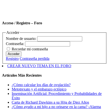
Acceso / Registro – Foro
Acceder
Nombre de usuario:
Contraseña:
Recordar mi contraseña
Acceder
Registro
Contraseña perdida
CREAR NUEVO TEMA EN EL FORO
Artículos Más Recientes
¿Cómo calcular los días de ovulación?
Metotrexato y el embarazo ectópico
Inseminación Artificial: Procedimiento y Probabilidades de
Éxito
Carta de Richard Dawkins a su Hija de Diez Años
¿Cómo ayudo a mi hijo a no orinarse en la cama? ¡Alarma