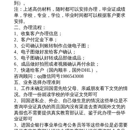
到）。
注：上述高仿材料，随时都可以安排办理，毕业证成绩
单，学校，专业，学位，毕业时间都可以根据客户要求
安排。
二、办理流程：
1、收集客户办理信息；
2、客户付定金下单；
3、公司确认到账转制作点做电子图；
4、电子图做好发给客户确认；
5、电子图确认好转成品部做成品；
6、成品做好拍照或者视频确认再付余款；
7、快递给客户（国内顺丰，国外DHL）。
咨询顾问：qq微信同号1986543008
五、业务选择办理准则
1、工作未确定回国需先给父母、亲戚朋友看下文凭的情
况。办理一份就读学校的毕业证文凭即可
2、回国进私企、外企、自己做生意的情况这些单位是不
查询毕业证真伪的而且国内没有渠道去查询国外文凭的
真假也不需要提供真实教育部认证。鉴于此办理一份毕
业证即可
3、进国企银行事业单位考公务员等等这些单位是必需要