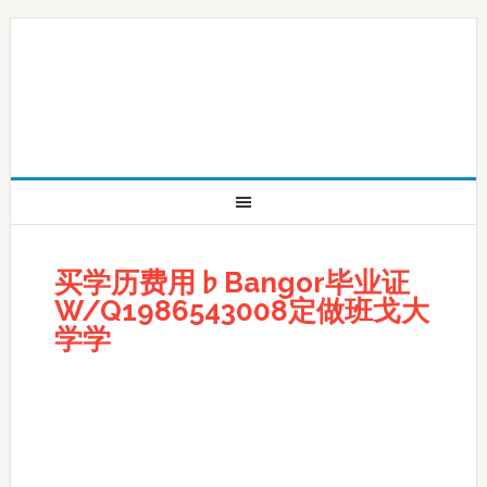
买学历费用♭Bangor毕业证
W/Q1986543008定做班戈大
学学