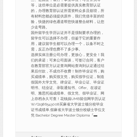
等，这些单位是必需要提供真实教育部认证
的，办理教育部认证所需资料众多且烦琐，所
有材料您都必须提供原件，我们凭借丰富的经
验，快捷的绿色通道帮您快速整合材料，让您
少走弯路。
国外留学生学历认证并不是强制要求办理的，
留学生可以选择不办理，但鉴于它的重要作
用，建议留学生都可以办理一个，以备不时之
需，反正办理也费不了多少事。
选择实体注册公司办理，更放心，更安全！我
们的承诺：可来公司面谈，可签订合同，客户
在教育部官方认证查询网站查询到认证通过结
果后付款，不成功不收费！制作毕业证书，购
买成绩单，购买假文凭，购买假学位证，制造
假国外大学文凭、肆业证、毕业公证、毕业证
明书、结业证、录取通知书、Offer、在读证
明、雅思托福成绩单、假文凭、假毕业证、网
上存档永久可查！花钱搞UMB留信网学历认证
W/Q1986543008买麻省大学波士顿分校毕业
证书成绩单,假麻省大学波士顿分校硕士学位文
凭 Bachelor Degree Master Diploma『▬