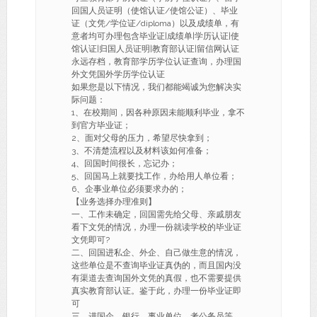
回国人员证明（使馆认证/使馆公证）、毕业
证（文凭/学位证/diploma）以及成绩单，有
意者均可办理包含毕业证|成绩单|学历认证|使
馆认证|归国人员证明|教育部认证|留信网认证
永远存档，教育部学历学位认证查询，办理国
外文凭国外学历学位认证
如果您是以下情况，我们都能竭诚为您解决实
际问题：
1、在校期间，因各种原因未能顺利毕业，拿不
到官方毕业证；
2、面对父母的压力，希望尽快拿到；
3、不清楚流程以及材料该如何准备；
4、回国时间很长，忘记办；
5、回国马上就要找工作，办给用人单位看；
6、企事业单位必须要求办的；
【业务选择办理准则】
一、工作未确定，回国需先给父母、亲戚朋友
看下文凭的情况，办理一份就读学校的毕业证
文凭即可?
二、回国进私企、外企、自己做生意的情况，
这些单位是不查询毕业证真伪的，而且国内没
有渠道去查询国外文凭的真假，也不需要提供
真实教育部认证。鉴于此，办理一份毕业证即
可
三、进国企，银行，事业单位，考公务员等