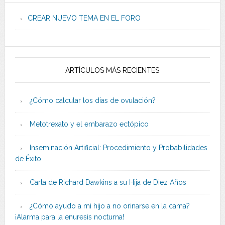
CREAR NUEVO TEMA EN EL FORO
ARTÍCULOS MÁS RECIENTES
¿Cómo calcular los días de ovulación?
Metotrexato y el embarazo ectópico
Inseminación Artificial: Procedimiento y Probabilidades
de Éxito
Carta de Richard Dawkins a su Hija de Diez Años
¿Cómo ayudo a mi hijo a no orinarse en la cama?
¡Alarma para la enuresis nocturna!