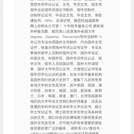
育部学历学位认证、文凭、学历文凭、假文凭
假毕业证假学历假证书制作、假学历制作、、
仿制学位证书、毕业证文凭、毕业文凭、录取
通知书、Offer、在读证明、雅思托福成绩单、
网上存档永久可查！ 十年留学服务公司,拥有海
外样板无数，能完美1:1还原海外各国大学
degree、Diploma、Transcripts等毕业材料 ☆
本公司专业办理国外文凭制作、代办国外文凭
证件，快速办理海外学历认证等证件，专业从
事海外留学人员制作国外证件：国外毕业证，
外国文凭、外国学历、国外学历学位认证、留
学文凭，留学人员回国证明、国外大学成绩
单、国外大学学历公证书、大使馆公证书等各
国学历学位认证的业务，在各大留学服务机构
及国外同行的鼎力支持下，搜集了几百所世界
各地大学的文凭及范本，其中美国、英国，澳
大利亚，加拿大，德国，法国，新加坡，新西
兰，日本，韩国，香港，澳门，台湾等国家和
地区的大学毕业文凭我们制作得最多，涉及从
普通的专科毕业证至本科学士学位证书、硕士
学士学位证书、博士研究生学历学位等各种层
次的文凭，我们目前仍在继续努力获得更多的
国外文凭及范本，尽可能为所有有需要的朋友
提供更好更广泛的服务。 请联系:QQ/微信号：
1986543008想办Coquitlam毕业证和成绩单