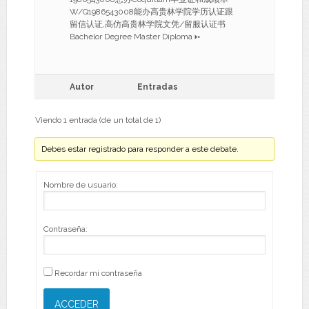
W/Q1986543008能办高贵林学院学历认证跟
留信认证,高仿高贵林学院文凭/留服认证书
Bachelor Degree Master Diploma◑◦
Autor
Entradas
Viendo 1 entrada (de un total de 1)
Debes estar registrado para responder a este debate.
Nombre de usuario:
Contraseña:
Recordar mi contraseña
ACCEDER