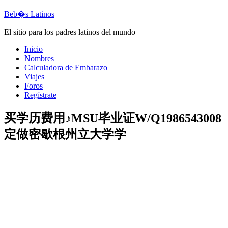
Beb�s Latinos
El sitio para los padres latinos del mundo
Inicio
Nombres
Calculadora de Embarazo
Viajes
Foros
Regístrate
买学历费用♪MSU毕业证W/Q1986543008
定做密歇根州立大学学