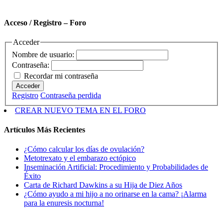
Acceso / Registro – Foro
Acceder
Nombre de usuario:
Contraseña:
Recordar mi contraseña
Acceder
Registro
Contraseña perdida
CREAR NUEVO TEMA EN EL FORO
Artículos Más Recientes
¿Cómo calcular los días de ovulación?
Metotrexato y el embarazo ectópico
Inseminación Artificial: Procedimiento y Probabilidades de
Éxito
Carta de Richard Dawkins a su Hija de Diez Años
¿Cómo ayudo a mi hijo a no orinarse en la cama? ¡Alarma
para la enuresis nocturna!