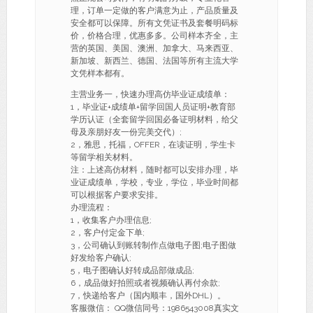
理，订单一定做的客户满意为止，产品质量及
安全都可以保障。所有文凭证书及套餐明码标
价，价格合理，优惠多多。公司样本齐全，主
营的英国、美国、澳洲、加拿大、马来西亚、
新加坡、新西兰、德国、法国等所有主流大学
文凭样本都有。
主营业务一，快速办理高仿毕业证成绩单：
1，毕业证+成绩单+留学回国人员证明+教育部
学历认证（全套留学回国必备证明材料，给父
母及亲朋好友一份完美交代）;
2，雅思，托福，OFFER，在读证明，学生卡
等留学相关材料。
注：上述高仿材料，随时都可以安排办理，毕
业证成绩单，学校，专业，学位，毕业时间都
可以根据客户要求安排。
办理流程：
1，收集客户办理信息;
2，客户付定金下单;
3，公司确认到账转制作点做电子图;电子图做
好发给客户确认;
5，电子图确认好转成品部做成品;
6，成品做好拍照或者视频确认再付余款;
7，快递给客户（国内顺丰，国外DHL）。
客服微信： QQ微信同号：1986543008真实文