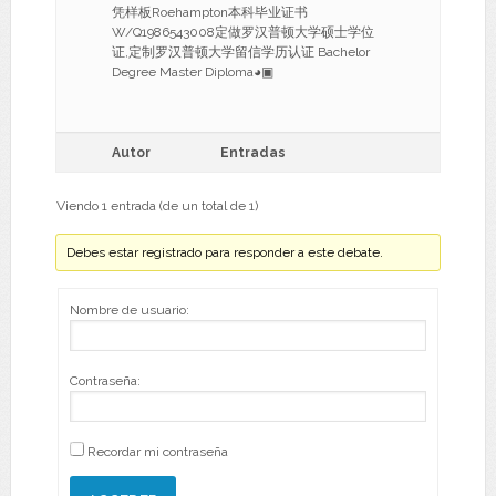
凭样板Roehampton本科毕业证书
W/Q1986543008定做罗汉普顿大学硕士学位
证,定制罗汉普顿大学留信学历认证 Bachelor
Degree Master Diploma◕▣
Autor
Entradas
Viendo 1 entrada (de un total de 1)
Debes estar registrado para responder a este debate.
Nombre de usuario:
Contraseña:
Recordar mi contraseña