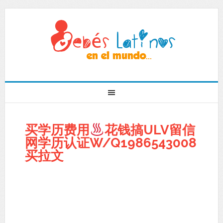
买学历费用
花钱搞ULV留信
网学历认证W/Q1986543008
买拉文