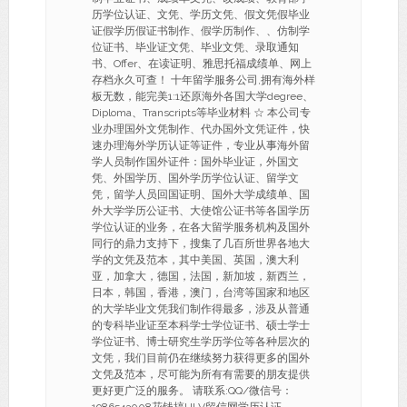
历学位认证、文凭、学历文凭、假文凭假毕业
证假学历假证书制作、假学历制作、、仿制学
位证书、毕业证文凭、毕业文凭、录取通知
书、Offer、在读证明、雅思托福成绩单、网上
存档永久可查！ 十年留学服务公司,拥有海外样
板无数，能完美1:1还原海外各国大学degree、
Diploma、Transcripts等毕业材料 ☆ 本公司专
业办理国外文凭制作、代办国外文凭证件，快
速办理海外学历认证等证件，专业从事海外留
学人员制作国外证件：国外毕业证，外国文
凭、外国学历、国外学历学位认证、留学文
凭，留学人员回国证明、国外大学成绩单、国
外大学学历公证书、大使馆公证书等各国学历
学位认证的业务，在各大留学服务机构及国外
同行的鼎力支持下，搜集了几百所世界各地大
学的文凭及范本，其中美国、英国，澳大利
亚，加拿大，德国，法国，新加坡，新西兰，
日本，韩国，香港，澳门，台湾等国家和地区
的大学毕业文凭我们制作得最多，涉及从普通
的专科毕业证至本科学士学位证书、硕士学士
学位证书、博士研究生学历学位等各种层次的
文凭，我们目前仍在继续努力获得更多的国外
文凭及范本，尽可能为所有有需要的朋友提供
更好更广泛的服务。 请联系:QQ/微信号：