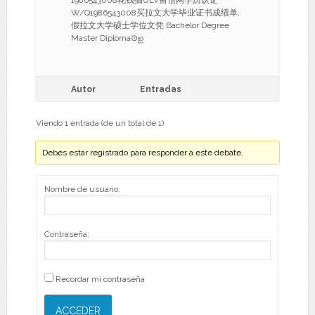
1986543008花钱搞ULV留信网学历认证
W/Q1986543008买拉文大学毕业证书成绩单,
假拉文大学硕士学位文凭 Bachelor Degree
Master Diploma⊙ஐ
Autor
Entradas
Viendo 1 entrada (de un total de 1)
Debes estar registrado para responder a este debate.
Nombre de usuario:
Contraseña:
Recordar mi contraseña
ACCEDER