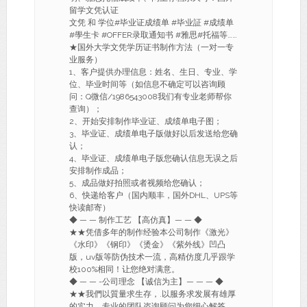
留学文凭认证
文凭 和 学位#毕业证成绩单 #毕业証 #成绩单
#學生卡 #OFFER录取通知书 #雅思#托福等……
★国外大学文凭学历证书制作方法（一对一专
业服务）
1、客户提供办理信息：姓名、生日、专业、学
位、毕业时间等（如信息不确定可以咨询顾
问：Q微信/1986543008我们有专业老师帮你
查询）；
2、开始安排制作毕业证、成绩单电子图；
3、毕业证、成绩单电子版做好以后发送给您确
认；
4、毕业证、成绩单电子版您确认信息无误之后
安排制作成品；
5、成品做好拍照或者视频给您确认；
6、快递给客户（国内顺丰，国外DHL、UPS等
快读邮寄）
◆ — — 制作工艺 【高仿真】— — ◆
★★凭借多年的制作经验本公司制作《激光》
《水印》《钢印》《烫金》《紫外线》凹凸
版，uv版等防伪技术一流，高精仿度几乎跟学
校100%相同！让您绝对满意。
◆ — — -公司理念 【诚信为主】— — — ◆
★★我們以質量求生存，.以服务求发展有雄厚
的实力，专业的团队咨询顾问为您细心解答，