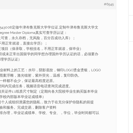
#6545
86543008定做牛津布鲁克斯大学学位证,定制牛津布鲁克斯大学文
egree Master Diploma真实可查学历认证：
上可查，永久存档，无风险，百分百成功入库）；
不用正常就读，直接出学历）；
证项目（保录取，学校挂名，不用正常就读，保毕业）
不符或未正常出国留学的同学想办理国外学历认证的话，必须要办
办理学历认证）
毕业材料上的工艺：水印，阴影底纹，钢印LOGO烫金烫银，LOGO
图案浮雕，激光镭射，紫外荧光，温感，复印防伪。
一样都不会少，保证最高程度还原。
的时间内完成任务，视频语音电话查询完成进度。
相关证件1:1纸质尺寸制定（定期向各大院校毕业生购买版本毕业
学校内部版本毕业证成绩单）
任何个人或组织泄露您的隐私，致力于在充分保护你隐私的前提
验和服务。完成交易，删除客户资料
排办理，毕业证成绩单、学校、专业、，学位，毕业时间都可以