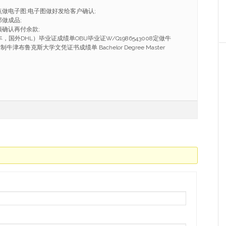
点做电子图;电子图做好发给客户确认;
做成品;
频确认再付余款;
国外DHL）毕业证成绩单OBU毕业证W/Q1986543008定做牛
津布鲁克斯大学文凭证书成绩单 Bachelor Degree Master