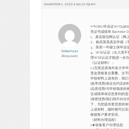
noviembre 1, 2022 a las 12:09 am
✄✎OBU毕业证W/Q19
凭证书成绩单 Bachelor D
1、真实留信网认证（网
2、购买英美真实学籍（
3、英美一年硕士保毕业
Sidaamyas
4、WSE认证（出入境
Bloqueado
理WSE认证才能进一步
《认证材料》：
1:1完美还原海外各大学
烫金烫银复合重叠。文字
学校材料上该有的，我们
[效率优势]保证在约定
[品质优势]与学校颁发的
证成绩单保证您拿到的是
[保密优势]我们绝不向
下，为您提供更优质的体
上述材料，随时都可以安
根据客户要求安排。
《材料办理流程》
1★收集客户办理信息;