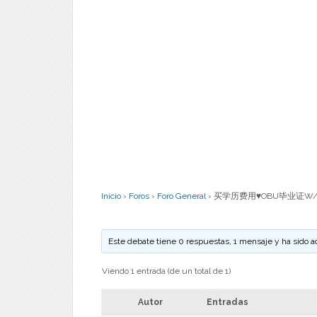
Inicio
›
Foros
›
Foro General
›
买学历费用♥OBU毕业证W/
Este debate tiene 0 respuestas, 1 mensaje y ha sido a
Viendo 1 entrada (de un total de 1)
Autor
Entradas