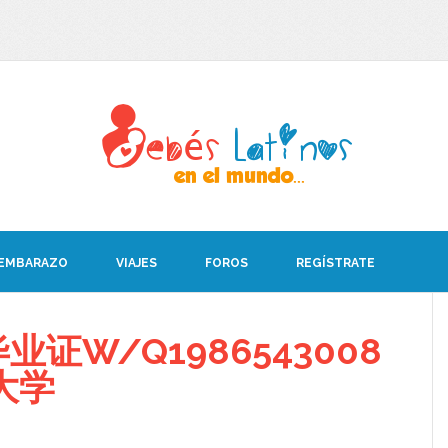
 EMBARAZO
VIAJES
FOROS
REGÍSTRATE
证W/Q1986543008
大学