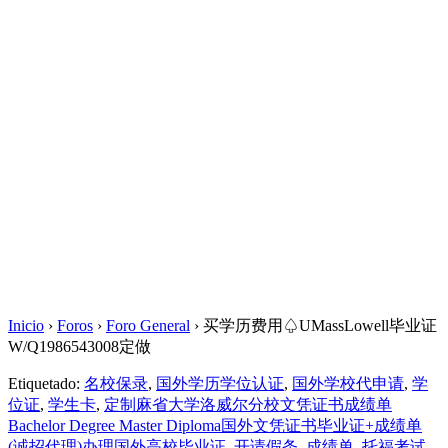
Inicio
›
Foros
›
Foro General
›
买学历费用♤UMassLowell毕业证
W/Q1986543008定做
Etiquetado:
名校保录
,
国外学历学位认证
,
国外学校代申请
,
学
位证
,
学生卡
,
定制麻省大学洛威尔分校文凭证书成绩单
Bachelor Degree Master Diploma国外文凭证书毕业证+成绩单
(诚招代理)办理国外高校毕业证
,
开请假条
,
成绩单
,
托福考试
,