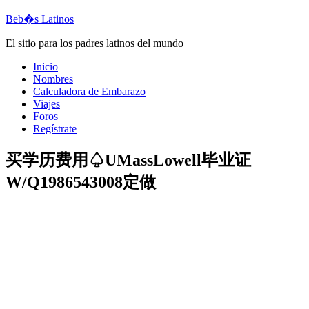
Beb�s Latinos
El sitio para los padres latinos del mundo
Inicio
Nombres
Calculadora de Embarazo
Viajes
Foros
Regístrate
买学历费用♤UMassLowell毕业证
W/Q1986543008定做