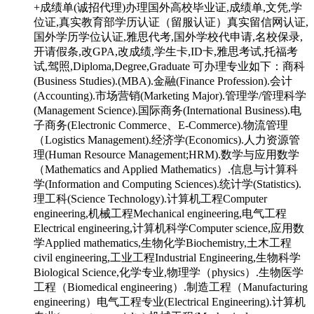
+成绩单(诚招代理)办理国外高校毕业证,成绩单,文凭,学
位证,真实教育部学历认证（留服认证）真实留信网认证,
国外学历学位认证,雅思代考,国外学校代申请,名校保录,
开请假条,改GPA,改成绩,学生卡,ID卡,雅思考试,托福考
试,驾照,Diploma,Degree,Graduate 可办理专业如下：商科
(Business Studies).(MBA).金融(Finance Profession).会计
(Accounting).市场营销(Marketing Major).管理学/管理科学
(Management Science).国际商务(International Business).电
子商务(Electronic Commerce、E-Commerce).物流管理
（Logistics Management).经济学(Economics).人力资源管
理(Human Resource Management;HRM).数学与应用数学
（Mathematics and Applied Mathematics）.信息与计算科
学(Information and Computing Sciences).统计学(Statistics).
理工科(Science Technology).计算机工程Computer
engineering,机械工程Mechanical engineering,电气工程
Electrical engineering,计算机科学Computer science,应用数
学Applied mathematics,生物化学Biochemistry,土木工程
civil engineering,工业工程Industrial Engineering,生物科学
Biological Science,化学专业,物理学（physics）.生物医学
工程（Biomedical engineering）.制造工程（Manufacturing
engineering）电气工程专业(Electrical Engineering).计算机