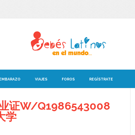
 EMBARAZO
VIAJES
FOROS
REGÍSTRATE
证W/Q1986543008
大学