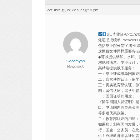
octubre 31, 2022 a las 9:16 pm
SIU毕业证W/Q1
凭证书成绩单 Bachelor De
包括毕业院长签字,专业课
这两份文件同样重要!毕
◆可以提供钢印、水印、
Sidaamyas
您绝对满意、专业设计，
Bloqueado
高精端提供以下服务：
一：毕业证成绩单回国证
二：真实使馆认证（留学
三：真实教育部认证，教
四：留信认证，留学生信
一：回国证明的用途：
《留学回国人员证明》是
口、申请国内各类基金等
等多项优惠政策。
二：教育部认证的用途：
如果您计划在国内发展，
行，国企，公务员，在您
供！办理教育部认证所需