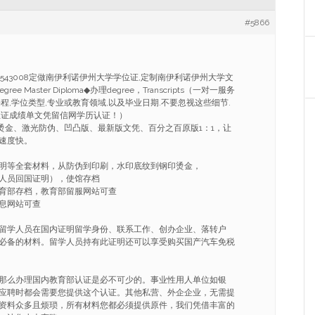
#5866
986543008定做南伊利诺伊州大学学位证,定制南伊利诺伊州大学文
gree Master Diploma◆办理degree，Transcripts（一对一服务
程,学位类型,专业或教育领域,以及毕业日期.不要忽视这些细节.
业证成绩单文凭留信网学历认证！）
烫金、激光防伪、凹凸版、最新版文凭、百分之百原版1：1，让
速度快。
明等全套材料，从防伪到印刷，水印底纹到钢印烫金，
人员回国证明），使馆存档
育部存档，教育部留服网站可查
息网站可查
留学人员在国内证明留学身份、联系工作、创办企业、落转户
必备的材料。留学人员持有此证明还可以享受购买国产汽车免税
那么办理国内教育部认证是必不可少的。事业性用人单位如银
应聘时都会需要您提供这个认证。其他私营、外企企业，无需提
资料众多且烦琐，所有材料您都必须提供原件，我们凭借丰富的