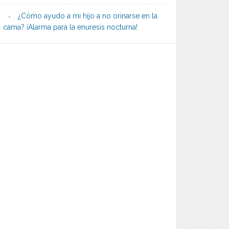
¿Cómo ayudo a mi hijo a no orinarse en la
cama? ¡Alarma para la enuresis nocturna!