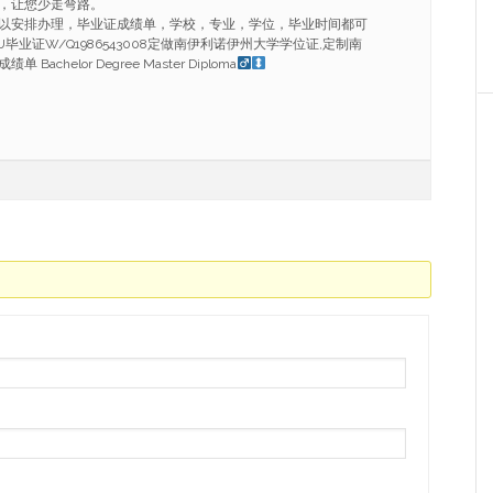
，让您少走弯路。
以安排办理，毕业证成绩单，学校，专业，学位，毕业时间都可
毕业证W/Q1986543008定做南伊利诺伊州大学学位证,定制南
chelor Degree Master Diploma