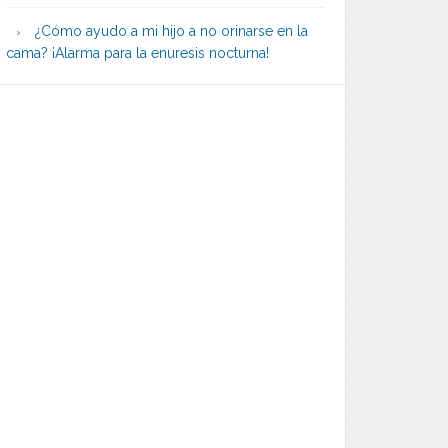
¿Cómo ayudo a mi hijo a no orinarse en la
cama? ¡Alarma para la enuresis nocturna!