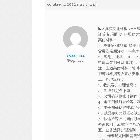
octubre 31, 2022 a las 6:34 pm
◣✓真实文凭样板UMHB本
证,定制玛丽.哈丁-贝勒大学留信
高仿材料：
1、毕业证+成绩单+留
父母及亲朋好友一份完美
Sidaamyas
2、雅思、托福，OFF
Bloqueado
申请工签都可以用到）。
注：上述高仿材料，随时
都可以根据客户要求安排
二、办理流程：
1、收集客户办理信息；
2、客户付定金下单；
3、公司确认到账转制作
4、电子图做好发给客户
5、电子图确认好转成品
6、成品做好拍照或者视
7、快递给客户（国内顺丰
咨询顾问：qq微信同号198
五、业务选择办理准则
1、工作未确定回国需先