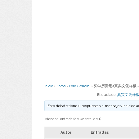
Inicio
›
Foros
›
Foro General
›
买学历费用♠真实文凭样板UMH
Etiquetado:
真实文凭样板
Este debate tiene 0 respuestas, 1 mensaje y ha sido a
Viendo 1 entrada (de un total de 1)
Autor
Entradas