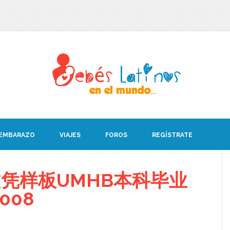
 EMBARAZO
VIAJES
FOROS
REGÍSTRATE
凭样板UMHB本科毕业
008