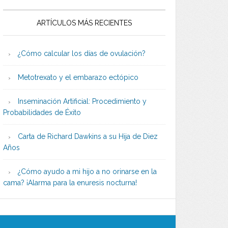
ARTÍCULOS MÁS RECIENTES
¿Cómo calcular los días de ovulación?
Metotrexato y el embarazo ectópico
Inseminación Artificial: Procedimiento y
Probabilidades de Éxito
Carta de Richard Dawkins a su Hija de Diez
Años
¿Cómo ayudo a mi hijo a no orinarse en la
cama? ¡Alarma para la enuresis nocturna!