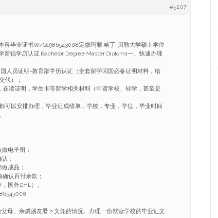
#5207
科毕业证书W/Q1986543008定做玛丽.哈丁-贝勒大学硕士学位
学历认证 Bachelor Degree Master Diploma一、快速办理
学回国人员证明+教育部学历认证（全套留学回国必备证明材料，给
交代）；
ER，在读证明，学生卡等留学相关材料（申请学校、转学，甚至是
都可以安排办理，毕业证成绩单，学校，专业，学位，毕业时间
。
点做电子图；
确认；
部做成品；
频确认再付余款；
，国外DHL）。
6543008
给父母、亲戚朋友看下文凭的情况。办理一份就读学校的毕业证文