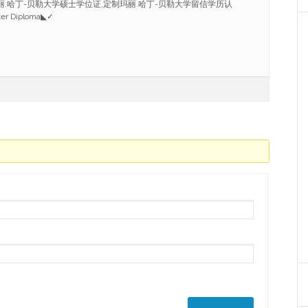
定做玛丽.哈丁-贝勒大学硕士学位证,定制玛丽.哈丁-贝勒大学留信学历认
ter Diploma◣✓