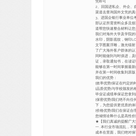
凭即可
2、回国进私企、外企、
渠道去查询国外文凭的真
3、进国企银行事业单位
部认证所需资料众多且烦
道帮您快速整合材料让您
我们对海外大学及学院的
水印，阴影底纹，钢印LO
文字图案浮雕，激光镭射
了广大海外客户群体的认
同时能做到与时俱进，及
证，录取通知书，在读证
能够在第一时间掌握最新
并在第一时间收集到原版
我们的优势：
[效率优势]保证在约定
[品质优势]与学校颁发的
毕业证成绩单保证您拿到
[保密优势]我们绝不向
下，为您提供更优质的体
[价格优势]我们在保证
您倾情诠释什么是高性价
★【我们真诚的提醒广
一. 本行业市场混乱，不
成本在里面，我们绝对保