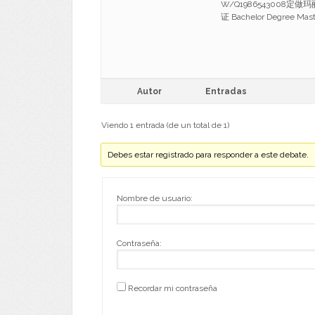
W/Q1986543008
证 Bachelor Degree Mas
Autor
Entradas
Viendo 1 entrada (de un total de 1)
Debes estar registrado para responder a este debate.
Nombre de usuario:
Contraseña:
Recordar mi contraseña