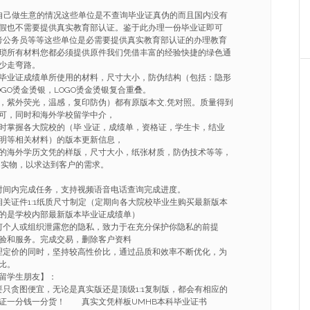
自己做生意的情况这些单位是不查询毕业证真伪的而且国内没有
假也不需要提供真实教育部认证。鉴于此办理一份毕业证即可
考公务员等等这些单位是必需要提供真实教育部认证的办理教育
琐所有材料您都必须提供原件我们凭借丰富的经验快捷的绿色通
少走弯路。
毕业证成绩单所使用的材料，尺寸大小，防伪结构（包括：隐形
GO烫金烫银，LOGO烫金烫银复合重叠。
，紫外荧光，温感，复印防伪）都有原版本文,凭对照。质量得到
可，同时和海外学校留学中介，
时掌握各大院校的（毕 业证，成绩单，资格证，学生卡，结业
明等相关材料）的版本更新信息，
的海外学历文凭的样版，尺寸大小，纸张材质，防伪技术等等，
 实物，以求达到客户的需求。
的时间内完成任务，支持视频语音电话查询完成进度。
相关证件1:1纸质尺寸制定（定期向各大院校毕业生购买最新版本
的是学校内部最新版本毕业证成绩单）
任何个人或组织泄露您的隐私，致力于在充分保护你隐私的前提
验和服务。完成交易，删除客户资料
合理定价的同时，坚持较高性价比，通过品质和效率不断优化，为
比。
大留学生朋友】：
要只贪图便宜，无论是真实版还是顶级1:1复制版，都会有相应的
证一分钱一分货！ 真实文凭样板UMHB本科毕业证书