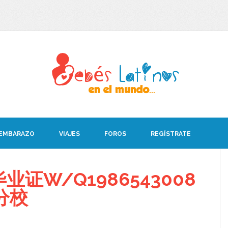
 EMBARAZO
VIAJES
FOROS
REGÍSTRATE
毕业证W/Q1986543008
分校