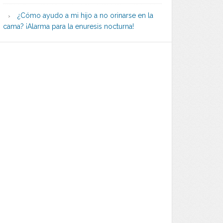
¿Cómo ayudo a mi hijo a no orinarse en la
cama? ¡Alarma para la enuresis nocturna!