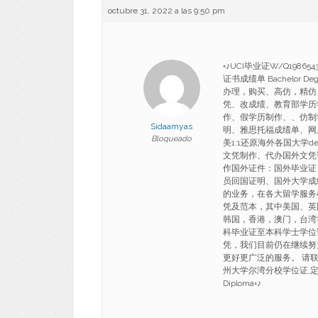
octubre 31, 2022 a las 9:50 pm
◦♪UCI毕业证W/Q19
证书成绩单 Bachelor De
办理，购买、高仿，精仿
凭、改成绩、教育部学历
作、假学历制作、、仿制
Sidaamyas
明、雅思托福成绩单、网
Bloqueado
美1:1还原海外各国大学deg
文凭制作、代办国外文凭
作国外证件：国外毕业证
员回国证明、国外大学成
的业务，在各大留学服务
凭及范本，其中美国、英
韩国，香港，澳门，台湾
科毕业证至本科学士学位
凭，我们目前仍在继续努
更好更广泛的服务。 请联系:Q
州大学尔湾分校学位证,定制加
Diploma◦♪