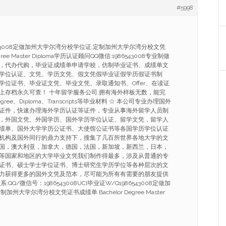
#5998
86543008定做加州大学尔湾分校学位证,定制加州大学尔湾分校文凭
gree Master Diploma学历认证顾问QQ微信:1986543008专业制做
，代办代购，毕业证成绩单申请学校，仿制毕业证书、成绩单文
学位认证、文凭、学历文凭、假文凭假毕业证假学历假证书制
学位证书、毕业证文凭、毕业文凭、录取通知书、Offer、在读证
上存档永久可查！ 十年留学服务公司,拥有海外样板无数，能完
ree、Diploma、Transcripts等毕业材料 ☆ 本公司专业办理国外
证件，快速办理海外学历认证等证件，专业从事海外留学人员制
，外国文凭、外国学历、国外学历学位认证、留学文凭，留学人
绩单、国外大学学历公证书、大使馆公证书等各国学历学位认证
机构及国外同行的鼎力支持下，搜集了几百所世界各地大学的文
国，澳大利亚，加拿大，德国，法国，新加坡，新西兰，日本，
等国家和地区的大学毕业文凭我们制作得最多，涉及从普通的专
证书、硕士学士学位证书、博士研究生学历学位等各种层次的文
力获得更多的国外文凭及范本，尽可能为所有有需要的朋友提供
Q/微信号：1986543008UCI毕业证W/Q1986543008定做加
州大学尔湾分校文凭证书成绩单 Bachelor Degree Master