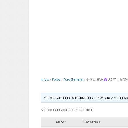
Inicio
›
Foros
›
Foro General
›
买学历费用
UCI毕业证W
Este debate tiene 0 respuestas, 1 mensaje y ha sido a
Viendo 1 entrada (de un total de 1)
Autor
Entradas