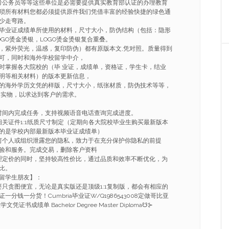
考公务员等等这些单位是必需要提供真实教育部认证的办理教育
琐所有材料您都必须提供原件我们凭借丰富的经验快捷的绿色通
少走弯路。
毕业证成绩单所使用的材料，尺寸大小，防伪结构（包括：隐形
GO烫金烫银，LOGO烫金烫银复合重叠。
，紫外荧光，温感，复印防伪）都有原版本文,凭对照。质量得到
可，同时和海外学校留学中介，
时掌握各大院校的（毕 业证，成绩单，资格证，学生卡，结业
明等相关材料）的版本更新信息，
的海外学历文凭的样版，尺寸大小，纸张材质，防伪技术等等，
 实物，以求达到客户的需求。
的时间内完成任务，支持视频语音电话查询完成进度。
相关证件1:1纸质尺寸制定（定期向各大院校毕业生购买最新版本
的是学校内部最新版本毕业证成绩单）
任何个人或组织泄露您的隐私，致力于在充分保护你隐私的前提
验和服务。完成交易，删除客户资料
合理定价的同时，坚持较高性价比，通过品质和效率不断优化，为
比。
大留学生朋友】：
要只贪图便宜，无论是真实版还是顶级1:1复制版，都会有相应的
分钱一分货！Cumbria毕业证W/Q1986543008定做哥比亚
书成绩单 Bachelor Degree Master Diploma☋⊱