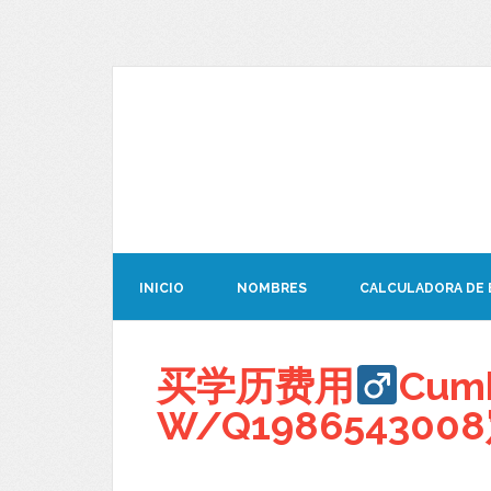
INICIO
NOMBRES
CALCULADORA DE
买学历费用
Cum
W/Q19865430