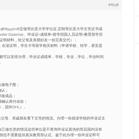
#6538
/Q1986543008定做哥比亚大学学位证,定制哥比亚大学文凭证书成
ee Master Diploma1、毕业证+成绩单+留学回国人员证明+教育部学历
证明材料，给父母及亲朋好友一份完美交代）；
ER，在读证明，学生卡等留学相关材料（申请学校、转学，甚至是
都可以安排办理，毕业证成绩单，学校，专业，学位，毕业时间
。
点做电子图；
确认；
部做成品；
频确认再付余款；
，国外DHL）。
给父母、亲戚朋友看下文凭的情况。办理一份就读学校的毕业证文
自己做生意的情况这些单位是不查询毕业证真伪的而且国内没有
假也不需要提供真实教育部认证。鉴于此办理一份毕业证即可