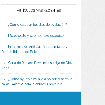
ARTÍCULOS MÁS RECIENTES
¿Cómo calcular los días de ovulación?
Metotrexato y el embarazo ectópico
Inseminación Artificial: Procedimiento y
Probabilidades de Éxito
Carta de Richard Dawkins a su Hija de Diez
Años
¿Cómo ayudo a mi hijo a no orinarse en la
cama? ¡Alarma para la enuresis nocturna!