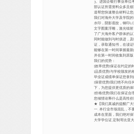
3、进国企银行事业单位
部认证所需资料众多且烦
道帮您快速整合材料让您
我们对海外大学及学院的
水印，阴影底纹，钢印LO
文字图案浮雕，激光镭射
了广大海外客户群体的认
同时能做到与时俱进，及
证，录取通知书，在读证
能够在第一时间掌握最新
并在第一时间收集到原版
我们的优势：
[效率优势]保证在约定
[品质优势]与学校颁发的
毕业证成绩单保证您拿到
[保密优势]我们绝不向
下，为您提供更优质的体
[价格优势]我们在保证
您倾情诠释什么是高性价
★【我们真诚的提醒广
一. 本行业市场混乱，不
成本在里面，我们绝对保证一
大学学位证,定制哥比亚大学文凭证