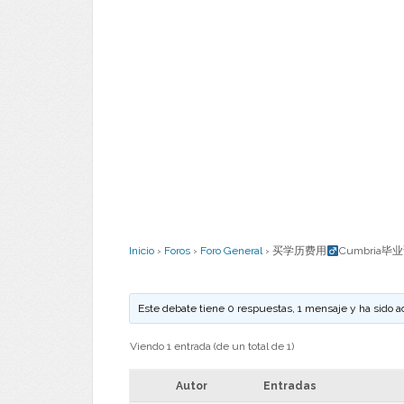
Inicio
›
Foros
›
Foro General
›
买学历费用
Cumbria毕
Este debate tiene 0 respuestas, 1 mensaje y ha sido a
Viendo 1 entrada (de un total de 1)
Autor
Entradas