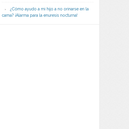
¿Cómo ayudo a mi hijo a no orinarse en la
cama? ¡Alarma para la enuresis nocturna!