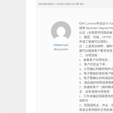
noviembre 1, 2022 a las 12:08 am
☋⊱Cumbria毕业证W
绩单 Bachelor Degr
认证（全套留学回国必备
2、雅思、托福，OFF
申请工签都可以用到）。
Sidaamyas
注：上述高仿材料，随时
Bloqueado
都可以根据客户要求安排
二、办理流程：
1、收集客户办理信息；
2、客户付定金下单；
3、公司确认到账转制作
4、电子图做好发给客户
5、电子图确认好转成品
6、成品做好拍照或者视
7、快递给客户（国内顺丰
五、业务选择办理准则
1、工作未确定回国需先
凭即可
2、回国进私企、外企、
渠道去查询国外文凭的真