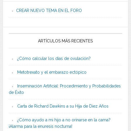
CREAR NUEVO TEMA EN EL FORO
ARTÍCULOS MÁS RECIENTES
¿Cómo calcular los días de ovulación?
Metotrexato y el embarazo ectópico
Inseminación Artificial: Procedimiento y Probabilidades
de Éxito
Carta de Richard Dawkins a su Hija de Diez Años
¿Cómo ayudo a mi hijo a no orinarse en la cama?
¡Alarma para la enuresis nocturna!