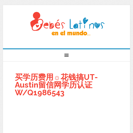
买学历费用☼花钱搞UT-
Austin留信网学历认证
W/Q1986543