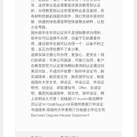
等，这些单位是必需要提供真实教育部认证
的，办理教育部认证所需资料众多且烦琐，所
有材料您都必须提供原件，我们凭借丰富的经
验，快捷的绿色通道帮您快速整合材料，让您
少走弯路。
国外留学生学历认证并不是强制要求办理的，
留学生可以选择不办理，但鉴于它的重要作
用，建议留学生都可以办理一个，以备不时之
需，反正办理也费不了多少事。
选择实体注册公司办理，更放心，更安全！我
们的承诺：可来公司面谈，可签订合同，客户
在教育部官方认证查询网站查询到认证通过结
果后付款，不成功不收费！制作毕业证书，购
买成绩单，购买假文凭，购买假学位证，制造
假国外大学文凭、肆业证、毕业公证、毕业证
明书、结业证、录取通知书、Offer、在读证
明、雅思托福成绩单、假文凭、假毕业证、网
上存档永久可查！花钱搞UT-Austin留信网学
历认证W/Q1986543008买德州奥斯汀毕业证
书成绩单,假德州大学奥斯汀分校硕士学位文凭
Bachelor Degree Master Diploma◐◊