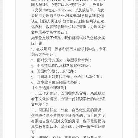
国人员证明（使馆认证/使馆公证）、毕业证
（文凭/学位证/diploma）以及成绩单，有意
者均可办理包含毕业证|成绩单|学历认证|使馆
认证|归国人员证明|教育部认证|留信网认证永
远存档，教育部学历学位认证查询，办理国外
文凭国外学历学位认证
如果您是以下情况，我们都能竭诚为您解决实
际问题：
1、在校期间，因各种原因未能顺利毕业，拿不
到官方毕业证；
2、面对父母的压力，希望尽快拿到；
3、不清楚流程以及材料该如何准备；
4、回国时间很长，忘记办；
5、回国马上就要找工作，办给用人单位看；
6、企事业单位必须要求办的；
【业务选择办理准则】
一、工作未确定，回国需先给父母、亲戚朋友
看下文凭的情况，办理一份就读学校的毕业证
文凭即可?
二、回国进私企、外企、自己做生意的情况，
这些单位是不查询毕业证真伪的，而且国内没
有渠道去查询国外文凭的真假，也不需要提供
真实教育部认证。鉴于此，办理一份毕业证即
可
三、进国企，银行，事业单位，考公务员等