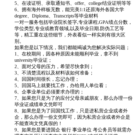
5、在读证明、录取通知书、offer、college结业证明等等
6、拥有海外样板无数，能完美1:1还原海外各国大学
degree、Diploma、Transcripts等毕业材料
一对一服务包括毕业院长签字,专业课程,GPA绩点分数，
学位类型,专业或教育领域,以及毕业日期.防伪工艺等
等，精工重在这些细节，外表看似一样实则有很大区
别。
如果您是以下情况，我们都能竭诚为您解决实际问题；
1、在校期间，因各种原因未能顺利毕业，拿不到
university毕业证；
2、面对父母的压力，希望尽快拿到；
3、不清楚流程以及材料该如何准备；
4、回国时间很长，忘记办理；
5、回国马上就要找工作，办给用人单位看；
6、企事业单位必须要求办理的；
7、如果您只是为了的应付父母亲戚朋友，那么办理一份
毕业证成绩单文凭即可
8、如果您是为了回国找工作，只是进私营企业或者外
企，那么办理一份文凭即可，因为私营企业或者外企是
不能查询文凭真假的！
9、如果您是要进国企 银行 事业单位 考公务员等就需办