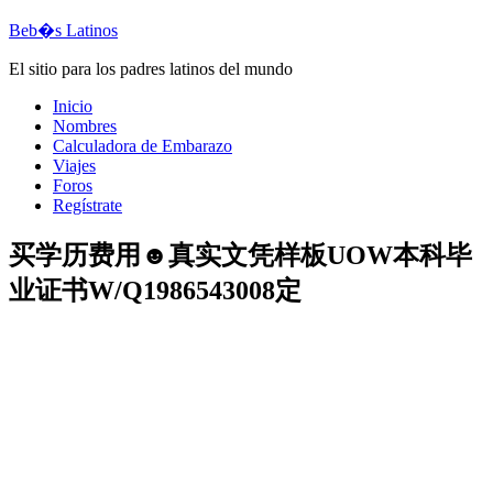
Beb�s Latinos
El sitio para los padres latinos del mundo
Inicio
Nombres
Calculadora de Embarazo
Viajes
Foros
Regístrate
买学历费用☻真实文凭样板UOW本科毕
业证书W/Q1986543008定