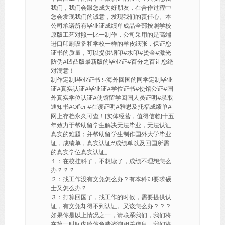
我们，我们会跟您成为好朋友，在合作过程中
您会发现我们的诚意，发现我们的责任心。本
公司承诺所有毕业证成绩单成品全部按照学校
原版工艺对照一比一制作，公司采用的是高端
进口印刷设备和学校一样的羊皮纸张，保证您
证书的质量，可以提供钢印#水印#烫金#激光
防伪#凹凸版最新版的毕业证#百分之百让您绝
对满意！
制作定制|毕业证书!!~海外回国的同学定制毕业
证#真实认证#毕业证#学位证书#使馆公证#国
外真实学位认证#使馆留学回国人员证明#录取
通知书#Offer #在读证明#雅思及托福成绩单#
网上存档永久可查！[实体经营，值得信赖]十五
年致力于帮助留学生解决无法毕业，无法认证
真实的难题；并帮助留学生制作国外大学毕业
证，成绩单，真实认证#成绩单以及回国所需
的真实学位真实认证。
１：在校挂科了，不想读了，成绩不理想怎么
办？？？
２：找工作没有文凭怎么办？有本科却要求硕
士又怎么办？
３：打算回国了，找工作的时候，需要提供认
证，有文凭却得不到认证。又该怎么办？？？
如果你是以上情况之一，请联系我们，我们将
在第一时间内给你免费咨询相关信息。我们将