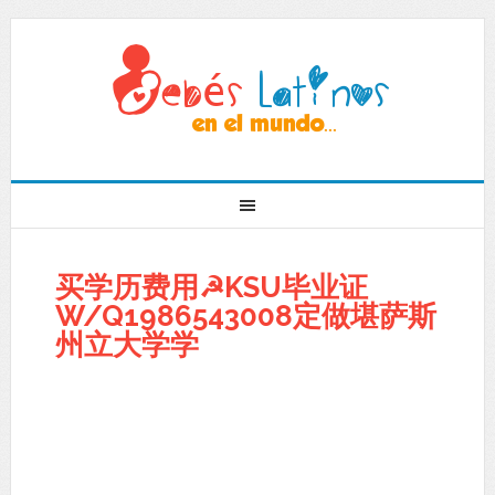
买学历费用☭KSU毕业证
W/Q1986543008定做堪萨斯
州立大学学