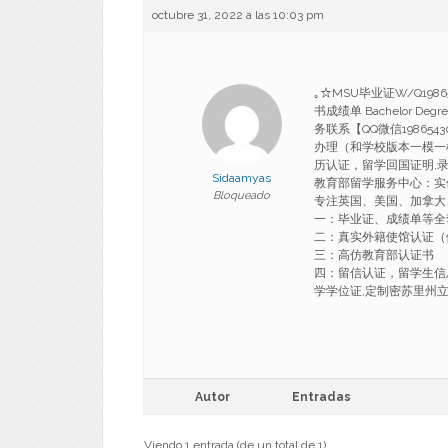
octubre 31, 2022 a las 10:03 pm
｡☆MSU毕业证W/Q19
书成绩单 Bachelor D
务联系【QQ微信1986543
办理（和学校版本一模一
历认证，留学回国证明,录
Sidaamyas
教育部留学服务中心：实
Bloqueado
专注英国、美国、加拿大
一：毕业证、成绩单等全
二：真实外籍使馆认证（
三：高仿教育部认证书
四：留信认证，留学生信息
学学位证,定制密苏里州立大学文凭
Autor
Entradas
Viendo 1 entrada (de un total de 1)