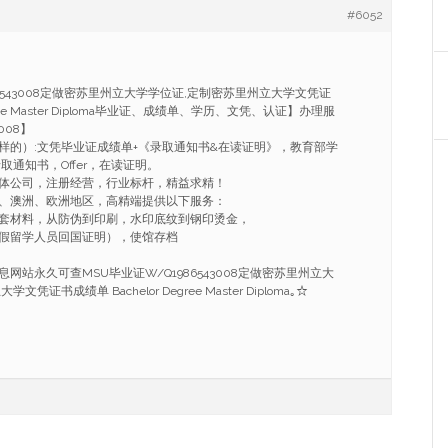
#6052
86543008定做密苏里州立大学学位证,定制密苏里州立大学文凭证
egree Master Diploma毕业证、成绩单、学历、文凭、认证】办理服
008】
样的）:文凭毕业证成绩单+《录取通知书&在读证明》，教育部学
取通知书，Offer，在读证明。
体公司，注册经营，行业标杆，精益求精！
、澳洲、欧洲地区，高精端提供以下服务：
套材料，从防伪到印刷，水印底纹到钢印烫金，
假留学人员回国证明），使馆存档
网站永久可查MSU毕业证W/Q1986543008定做密苏里州立大
证书成绩单 Bachelor Degree Master Diploma｡☆