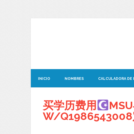
INICIO
NOMBRES
CALCULADORA DE
买学历费用
MS
W/Q1986543