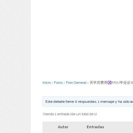
Inicio
›
Foros
›
Foro General
›
买学历费用
MSU毕业证W
Este debate tiene 0 respuestas, 1 mensaje y ha sido a
Viendo 1 entrada (de un total de 1)
Autor
Entradas