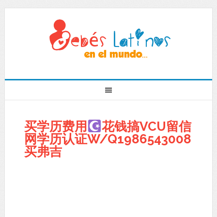
买学历费用
花钱搞VCU留信
网学历认证W/Q1986543008
买弗吉