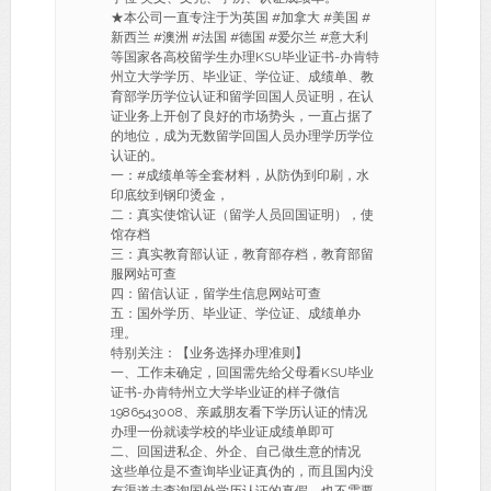
★本公司一直专注于为英国 #加拿大 #美国 #
新西兰 #澳洲 #法国 #德国 #爱尔兰 #意大利
等国家各高校留学生办理KSU毕业证书-办肯特
州立大学学历、毕业证、学位证、成绩单、教
育部学历学位认证和留学回国人员证明，在认
证业务上开创了良好的市场势头，一直占据了
的地位，成为无数留学回国人员办理学历学位
认证的。
一：#成绩单等全套材料，从防伪到印刷，水
印底纹到钢印烫金，
二：真实使馆认证（留学人员回国证明），使
馆存档
三：真实教育部认证，教育部存档，教育部留
服网站可查
四：留信认证，留学生信息网站可查
五：国外学历、毕业证、学位证、成绩单办
理。
特别关注：【业务选择办理准则】
一、工作未确定，回国需先给父母看KSU毕业
证书-办肯特州立大学毕业证的样子微信
1986543008、亲戚朋友看下学历认证的情况
办理一份就读学校的毕业证成绩单即可
二、回国进私企、外企、自己做生意的情况
这些单位是不查询毕业证真伪的，而且国内没