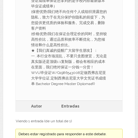
业证成绩单保证您拿到的是学校内部最新版本
毕业证成绩单）
[保密优势]我们绝不向任何个人或组织泄露您的
隐私，致力于在充分保护你隐私的前提下，为
您提供更优质的体验和服务。完成交易，删除
客户资料
[价格优势]我们在保证合理定价的同时，坚持较
高性价比，通过品质和效率不断优化，为您倾
情诠释什么是高性价比。
★【我们真诚的提醒广大留学生朋友】：
一. 本行业市场混乱，不要只贪图便宜，无论是
真实版还是顶级1:1复制版，都会有相应的成本
在里面，我们绝对保证一分钱一分货！
WVU毕业证W/Q1986543008定做西弗吉尼亚
大学学位证,定制西弗吉尼亚大学文凭证书成绩
单 Bachelor Degree Master Diploma☌◊
Autor
Entradas
Viendo 1 entrada (de un total de 1)
Debes estar registrado para responder a este debate.