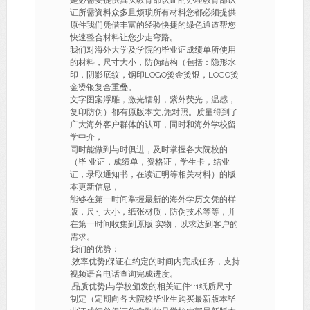
是必需要提供真实教育部认证的办理教育部认
证所需资料众多且烦琐所有材料您都必须提供
原件我们凭借丰富的经验快捷的绿色通道帮您
快速整合材料让您少走弯路。
我们对海外大学及学院的毕业证成绩单所使用
的材料，尺寸大小，防伪结构（包括：隐形水
印，阴影底纹，钢印LOGO烫金烫银，LOGO烫
金烫银复合重叠。
文字图案浮雕，激光镭射，紫外荧光，温感，
复印防伪）都有原版本文,凭对照。质量得到了
广大海外客户群体的认可，同时和海外学校留
学中介，
同时能做到与时俱进，及时掌握各大院校的
（毕 业证，成绩单，资格证，学生卡，结业
证，录取通知书，在读证明等相关材料）的版
本更新信息，
能够在第一时间掌握最新的海外学历文凭的样
版，尺寸大小，纸张材质，防伪技术等等，并
在第一时间收集到原版 实物，以求达到客户的
需求。
我们的优势：
[效率优势]保证在约定的时间内完成任务，支持
视频语音电话查询完成进度。
[品质优势]与学校颁发的相关证件1:1纸质尺寸
制定（定期向各大院校毕业生购买最新版本毕