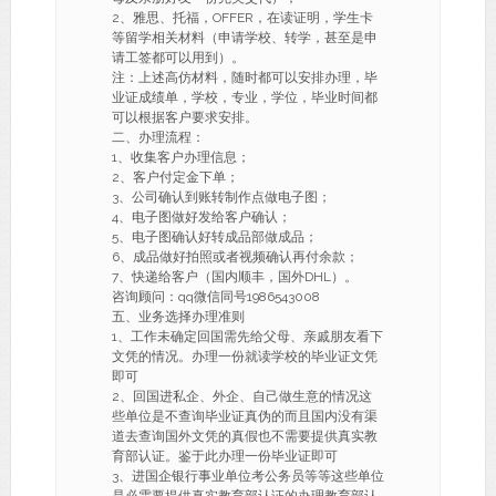
2、雅思、托福，OFFER，在读证明，学生卡
等留学相关材料（申请学校、转学，甚至是申
请工签都可以用到）。
注：上述高仿材料，随时都可以安排办理，毕
业证成绩单，学校，专业，学位，毕业时间都
可以根据客户要求安排。
二、办理流程：
1、收集客户办理信息；
2、客户付定金下单；
3、公司确认到账转制作点做电子图；
4、电子图做好发给客户确认；
5、电子图确认好转成品部做成品；
6、成品做好拍照或者视频确认再付余款；
7、快递给客户（国内顺丰，国外DHL）。
咨询顾问：qq微信同号1986543008
五、业务选择办理准则
1、工作未确定回国需先给父母、亲戚朋友看下
文凭的情况。办理一份就读学校的毕业证文凭
即可
2、回国进私企、外企、自己做生意的情况这
些单位是不查询毕业证真伪的而且国内没有渠
道去查询国外文凭的真假也不需要提供真实教
育部认证。鉴于此办理一份毕业证即可
3、进国企银行事业单位考公务员等等这些单位