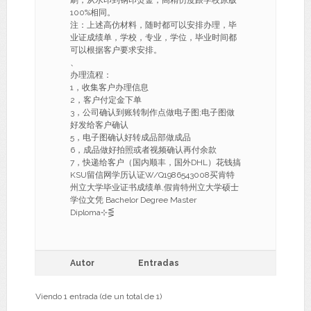
刷，从水印到钢印烫金，高精仿度跟学校原版
100%相同。
注：上述高仿材料，随时都可以安排办理，毕
业证成绩单，学校，专业，学位，毕业时间都
可以根据客户要求安排。
、
办理流程：
1，收集客户办理信息
2，客户付定金下单
3，公司确认到账转制作点做电子图;电子图做
好发给客户确认
5，电子图确认好转成品部做成品
6，成品做好拍照或者视频确认再付余款
7，快递给客户（国内顺丰，国外DHL）花钱搞
KSU留信网学历认证W/Q1986543008买肯特
州立大学毕业证书成绩单,假肯特州立大学硕士
学位文凭 Bachelor Degree Master
Diploma⊹⋚
Autor
Entradas
Viendo 1 entrada (de un total de 1)