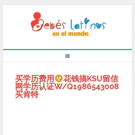
买学历费用
花钱搞KSU留信
网学历认证W/Q1986543008
买肯特