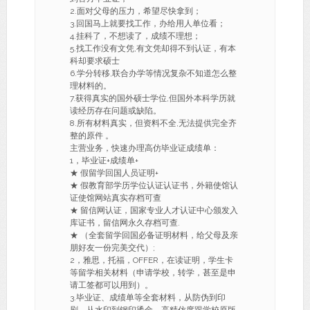
2.面对父母的压力，希望尽快拿到；
3.回国马上就要找工作，办给用人单位看；
4.挂科了，不想读了，成绩不理想；
5.找工作没有文凭,有文凭却得不到认证，有本
科却要求硕士
6.学分转移,联合办学等情况复杂不知道怎么整
理材料的。
7.获得真实的国外硕士学位,但国外本科学历就
读经历存在问题或缺陷。
8.所有材料真实，但资料不全,无法提供完全齐
整的原件 。
主营业务，快速办理高仿毕业证成绩单：
1，毕业证+成绩单+
★ 假留学回国人员证明+
★ 假教育部学历学位认证认证书，外籍使馆认
证使馆网站真实存档可查
★ 留信网认证，国家专业人才认证中心颁发入
库证书，留信网永久存档可查.
★ （全套留学回国必备证明材料，给父母及亲
朋好友一份完美交代）;
2，雅思，托福，OFFER，在读证明，学生卡
等留学相关材料（申请学校，转学，甚至是申
请工签都可以用到）。
3.毕业证、成绩单等全套材料，从防伪到印