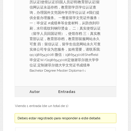
历认证|使馆认证|归国人员证明|教育部认证|留
信网认证永远存档，教育部学历学位认证查
询，办理国外文凭国外学历学位认证 #我们提
供全套办理服务。 一整套留学文凭证件服务：
一：毕业证 #成绩单等全套材料，从防伪到印
刷，水印底纹到钢印烫金， 二：真实使馆认证
（留学人员回国证明），使馆存档 三：真实教
育部认证，教育部存档，教育部留服网站永久
可查 四：留信认证，留学生信息网站永久可查
实体公司专业为您服务，如有需要，请联系我:
qq:1986543008 微信：1986543008Sheffield
毕业证W/Q1986543008定做谢菲尔德大学学
位证,定制谢菲尔德大学文凭证书成绩单
Bachelor Degree Master Diploma⊹♩
Autor
Entradas
Viendo 1 entrada (de un total de 1)
Debes estar registrado para responder a este debate.