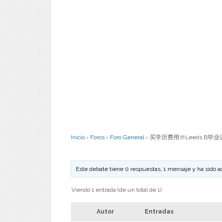
Inicio
›
Foros
›
Foro General
›
买学历费用☏Leeds B毕业证
Este debate tiene 0 respuestas, 1 mensaje y ha sido a
Viendo 1 entrada (de un total de 1)
Autor
Entradas