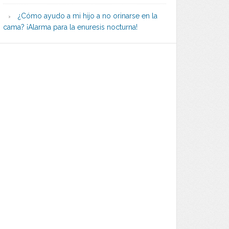
¿Cómo ayudo a mi hijo a no orinarse en la
cama? ¡Alarma para la enuresis nocturna!