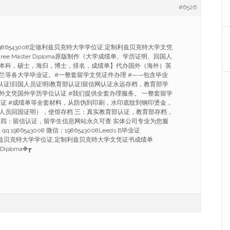
#6526
/Q1986543008定做利兹贝克特大学学位证,定制利兹贝克特大学文凭
Degree Master Diploma原版制作《大学成绩单、学历证明、回国人
本科，硕士，海归，博士，排名，成绩单】代办国外（海外）英
兰等各大学毕业证。#一整套留学文凭证件办理 #——包含毕业
馆认证|归国人员证明|教育部认证|留信网认证永远存档，教育部学
外文凭国外学历学位认证 #我们提供全套办理服务。 一整套留学
业证 #成绩单等全套材料，从防伪到印刷，水印底纹到钢印烫金，
人员回国证明），使馆存档 三：真实教育部认证，教育部存档，
 四：留信认证，留学生信息网站永久可查 实体公司专业为您服
1986543008 微信：1986543008Leeds B毕业证
定做利兹贝克特大学学位证,定制利兹贝克特大学文凭证书成绩单
r Diploma✥┲