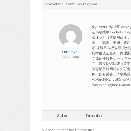
noviembre 1, 2022 a las 12:05 am
✥┲Leeds B毕业证W
证书成绩单 Bachelor 
员证明》【留信网认证，
国、、韩国、美国、新西
证|成绩单|学历认证|使
Sidaamyas
历学位认证查询，办理国
Bloqueado
文凭证件服务： 一：毕
二：真实使馆认证（留学
教育部留服网站永久可查
务，如有需要，请联系我: qq:
W/Q1986543008
Bachelor Degree Maste
Autor
Entradas
Viendo 1 entrada (de un total de 1)