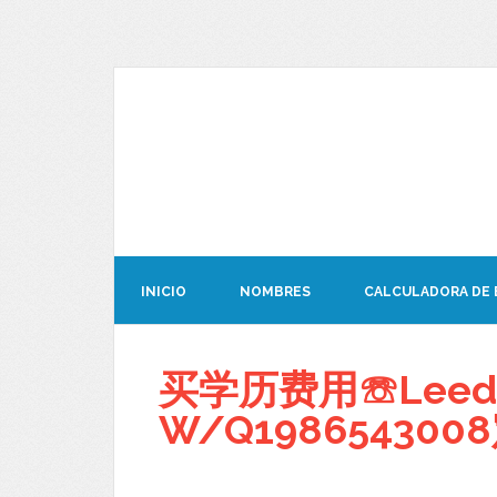
INICIO
NOMBRES
CALCULADORA DE
买学历费用☏Leed
W/Q19865430