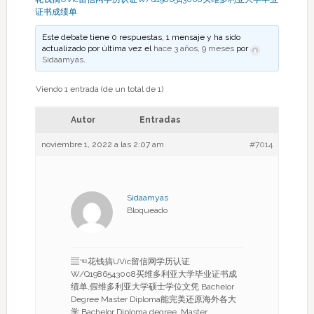
证书成绩单
Este debate tiene 0 respuestas, 1 mensaje y ha sido
actualizado por última vez el
hace 3 años, 9 meses
por
Sidaamyas
.
Viendo 1 entrada (de un total de 1)
Autor
Entradas
noviembre 1, 2022 a las 2:07 am
#7014
Sidaamyas
Bloqueado
▤☜花钱搞UVic留信网学历认证
W/Q1986543008买维多利亚大学毕业证书成
绩单,假维多利亚大学硕士学位文凭 Bachelor
Degree Master Diploma能完美还原海外各大
学 Bachelor Diploma degree, Master