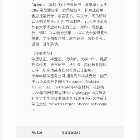
Diploma（本科/硕士毕业证书、成绩单）大学
Offer录取通知书、雅思成绩单、托福成绩单、
雅思托福代考、语言证书、学生卡、高仿留服
认证书等毕业/入学/在读材料。1:1完美还原海
外各大学毕业材料上的工艺：水印，阴影底
纹，钢印LOGO烫金烫银，LOGO烫金烫银复合
重叠。文字图案浮雕，激光镭射，紫外荧光，
温感，复印防伪。
【业务类型】
学历认证、毕业证、成绩单、大学Offer、雅思
托福代考、语言证书、学生卡、高仿教育部认
证等一切高仿或者真实可查认证服务。
十年年留学服务公司,拥有海外样板无数，能完
美1:1还原海外各国大学degree、Diploma、
Transcripts、certificate等毕业材料。花钱搞
UVic留信网学历认证W/Q1986543008买维多
利亚大学毕业证书成绩单,假维多利亚大学硕士
学位文凭 Bachelor Degree Master Diploma▤
☜
Autor
Entradas