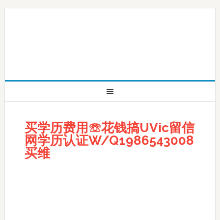
买学历费用☏花钱搞UVic留信
网学历认证W/Q1986543008
买维