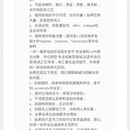
3、可提供钢印，激凸，烫金，烫银，激光标，
水印等防伪工艺
4、诚招各地区中介代理，合作共赢！如果您有
兴趣，欢迎您的加入
5、在读证明、录取通知书、offer、college结
业证明等等
6、拥有海外样板无数，能完美1:1还原海外各
国大学degree、Diploma、Transcripts等毕业
材料
一对一服务包括毕业院长签字,专业课程,GPA绩
点分数，学位类型,专业或教育领域,以及毕业日
期.防伪工艺等等，精工重在这些细节，外表看
似一样实则有很大区别。
如果您是以下情况，我们都能竭诚为您解决实
际问题；
1、在校期间，因各种原因未能顺利毕业，拿不
到 university毕业证；
2、面对父母的压力，希望尽快拿到；
3、不清楚流程以及材料该如何准备；
4、回国时间很长，忘记办理；
5、回国马上就要找工作，办给用人单位看；
6、企事业单位必须要求办理的；
7、如果您只是为了的应付父母亲戚朋友，那么
办理一份毕业证成绩单文凭即可