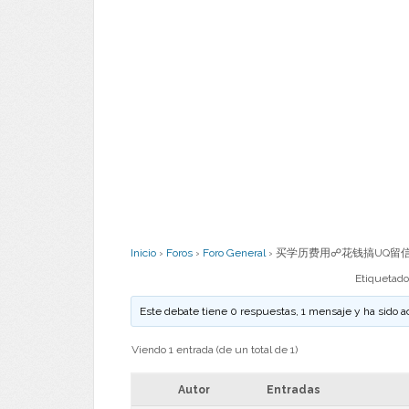
Inicio
›
Foros
›
Foro General
›
买学历费用☍花钱搞UQ留信网
Etiquetad
Este debate tiene 0 respuestas, 1 mensaje y ha sido a
Viendo 1 entrada (de un total de 1)
Autor
Entradas