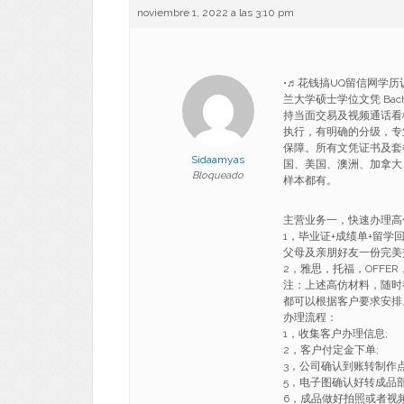
noviembre 1, 2022 a las 3:10 pm
•♬花钱搞UQ留信网学历认
兰大学硕士学位文凭 Bache
持当面交易及视频通话看
执行，有明确的分级，专
保障。所有文凭证书及套
Sidaamyas
国、美国、澳洲、加拿大
Bloqueado
样本都有。
主营业务一，快速办理高
1，毕业证+成绩单+留
父母及亲朋好友一份完美
2，雅思，托福，OFFE
注：上述高仿材料，随时
都可以根据客户要求安排
办理流程：
1，收集客户办理信息;
2，客户付定金下单;
3，公司确认到账转制作
5，电子图确认好转成品部
6，成品做好拍照或者视