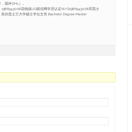
，国外DHL）。
986543008花钱搞UQ留信网学历认证W/Q1986543008买昆士
昆士兰大学硕士学位文凭 Bachelor Degree Master