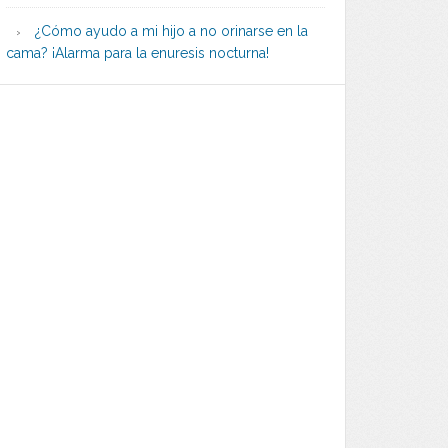
¿Cómo ayudo a mi hijo a no orinarse en la
cama? ¡Alarma para la enuresis nocturna!