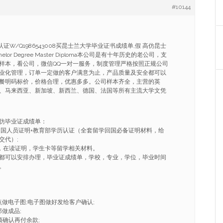
#10144
证W/Q1986543008买昆士兰大学毕业证书成绩单,假 高仿昆士
lor Degree Master Diploma本公司是有十年历史的老公司，支
样本，看公司，微信QQ一对一服务，制度管理严格按照正规公司
业化管理，订单一定做的客户满意为止，产品质量及安全都可以
餐明码标价，价格合理，优惠多多。公司样本齐全，主营的英
、马来西亚、新加坡、新西兰、德国、法国等所有主流大学文凭
仿毕业证成绩单：
学回国人员证明+教育部学历认证（全套留学回国必备证明材料，给
交代）;
R，在读证明，学生卡等留学相关材料。
都可以安排办理，毕业证成绩单，学校，专业，学位，毕业时间
。
点做电子图;电子图做好发给客户确认;
做成品;
频确认再付余款;