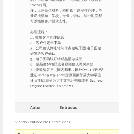
100%相同。
注：上述高仿材料，随时都可以安排办理，毕
业证成绩单，学校，专业，学位，毕业时间都
可以根据客户要求安排。
、
办理流程：
1，收集客户办理信息
2，客户付定金下单
3，公司确认到账转制作点做电子图;电子图做
好发给客户确认
5，电子图确认好转成品部做成品
6，成品做好拍照或者视频确认再付余款
7，快递给客户（国内顺丰，国外DHL）SFU毕
业证W/Q1986543008定做西蒙菲莎大学学位
证,定制西蒙菲莎大学文凭证书成绩单 Bachelor
Degree Master Diploma✲¤
Autor
Entradas
Viendo 1 entrada (de un total de 1)