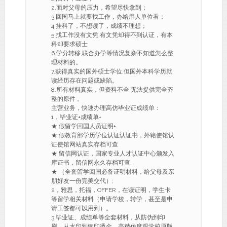
2.面对父母的压力，希望尽快拿到；
3.回国马上就要找工作，办给用人单位看；
4.挂科了，不想读了，成绩不理想；
5.找工作没有文凭,有文凭却得不到认证，有本
科却要求硕士
6.学分转移,联合办学等情况复杂不知道怎么整
理材料的。
7.获得真实的国外硕士学位,但国外本科学历就
读经历存在问题或缺陷。
8.所有材料真实，但资料不全,无法提供完全齐
整的原件 。
主营业务，快速办理高仿毕业证成绩单：
1，毕业证+成绩单+
★ 假留学回国人员证明+
★ 假教育部学历学位认证认证书，外籍使馆认
证使馆网站真实存档可查
★ 留信网认证，国家专业人才认证中心颁发入
库证书，留信网永久存档可查.
★ （全套留学回国必备证明材料，给父母及亲
朋好友一份完美交代）;
2，雅思，托福，OFFER，在读证明，学生卡
等留学相关材料（申请学校，转学，甚至是申
请工签都可以用到）。
3.毕业证、成绩单等全套材料，从防伪到印
刷，从水印到钢印烫金，高精仿度跟学校原版