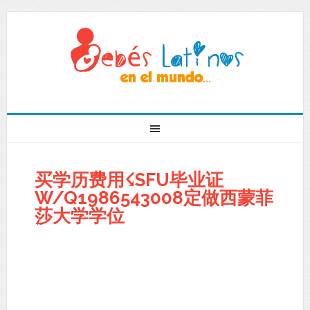
买学历费用☇SFU毕业证
W/Q1986543008定做西蒙菲
莎大学学位