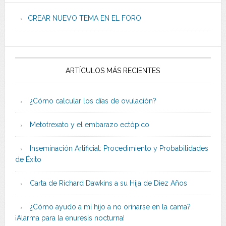
CREAR NUEVO TEMA EN EL FORO
ARTÍCULOS MÁS RECIENTES
¿Cómo calcular los días de ovulación?
Metotrexato y el embarazo ectópico
Inseminación Artificial: Procedimiento y Probabilidades
de Éxito
Carta de Richard Dawkins a su Hija de Diez Años
¿Cómo ayudo a mi hijo a no orinarse en la cama?
¡Alarma para la enuresis nocturna!