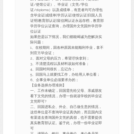
证/使馆公证）、毕业证（文凭/学位
证/diploma）以及成绩单，有意者均可办理包
含毕业证|成绩单|学历认证|使馆认证|归国人员
证明|教育部认证|留信网认证永远存档，教育部
学历学位认证查询，办理国外文凭国外学历学
位认证
如果您是以下情况，我们都能竭诚为您解决实
际问题：
1、在校期间，因各种原因未能顺利毕业，拿不
到官方毕业证；
2、面对父母的压力，希望尽快拿到；
3、不清楚流程以及材料该如何准备；
4、回国时间很长，忘记办；
5、回国马上就要找工作，办给用人单位看；
6、企事业单位必须要求办的；
【业务选择办理准则】
一、工作未确定，回国需先给父母、亲戚朋友
看下文凭的情况，办理一份就读学校的毕业证
文凭即可?
二、回国进私企、外企、自己做生意的情况，
这些单位是不查询毕业证真伪的，而且国内没
有渠道去查询国外文凭的真假，也不需要提供
真实教育部认证。鉴于此，办理一份毕业证即
可
三、进国企，银行，事业单位，考公务员等