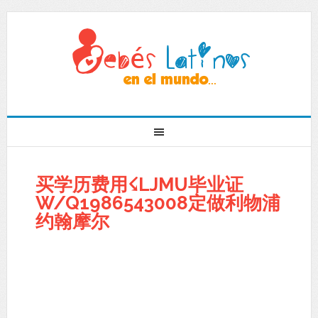
买学历费用☇LJMU毕业证
W/Q1986543008定做利物浦
约翰摩尔