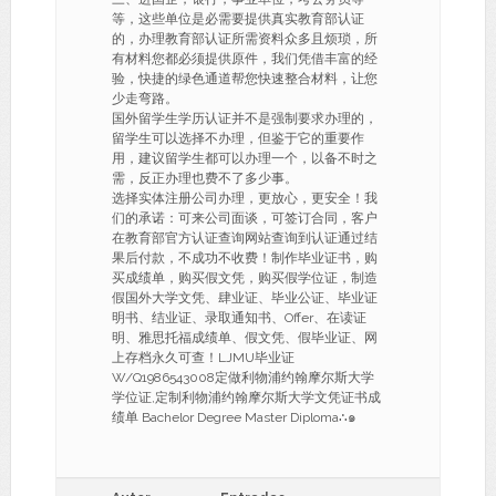
等，这些单位是必需要提供真实教育部认证
的，办理教育部认证所需资料众多且烦琐，所
有材料您都必须提供原件，我们凭借丰富的经
验，快捷的绿色通道帮您快速整合材料，让您
少走弯路。
国外留学生学历认证并不是强制要求办理的，
留学生可以选择不办理，但鉴于它的重要作
用，建议留学生都可以办理一个，以备不时之
需，反正办理也费不了多少事。
选择实体注册公司办理，更放心，更安全！我
们的承诺：可来公司面谈，可签订合同，客户
在教育部官方认证查询网站查询到认证通过结
果后付款，不成功不收费！制作毕业证书，购
买成绩单，购买假文凭，购买假学位证，制造
假国外大学文凭、肆业证、毕业公证、毕业证
明书、结业证、录取通知书、Offer、在读证
明、雅思托福成绩单、假文凭、假毕业证、网
上存档永久可查！LJMU毕业证
W/Q1986543008定做利物浦约翰摩尔斯大学
学位证,定制利物浦约翰摩尔斯大学文凭证书成
绩单 Bachelor Degree Master Diploma∴๑