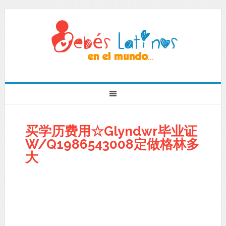
买学历费用☆Glyndwr毕业证
W/Q1986543008定做格林多
大