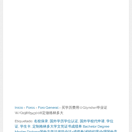
Inicio
›
Foros
›
Foro General
›
买学历费用☆Glyndwr毕业证
W/Q1986543008定做格林多大
Etiquetado:
名校保录
,
国外学历学位认证
,
国外学校代申请
,
学位
证
,
学生卡
,
定制格林多大学文凭证书成绩单 Bachelor Degree
Master Diploma国外文凭证书毕业证+成绩单(诚招代理)办理国外高