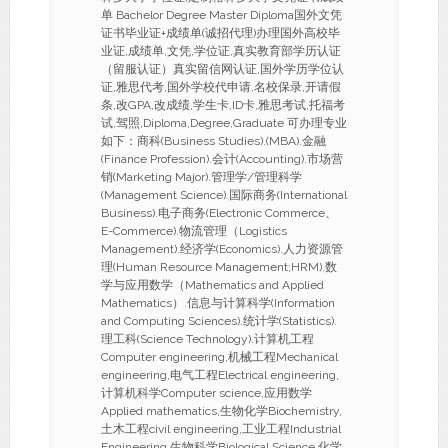
单 Bachelor Degree Master Diploma国外文凭
证书毕业证+成绩单(诚招代理)办理国外高校毕
业证,成绩单,文凭,学位证,真实教育部学历认证
（留服认证）真实留信网认证,国外学历学位认
证,雅思代考,国外学校代申请,名校保录,开请假
条,改GPA,改成绩,学生卡,ID卡,雅思考试,托福考
试,驾照,Diploma,Degree,Graduate 可办理专业
如下：商科(Business Studies).(MBA).金融
(Finance Profession).会计(Accounting).市场营
销(Marketing Major).管理学/管理科学
(Management Science).国际商务(International
Business).电子商务(Electronic Commerce、
E-Commerce).物流管理（Logistics
Management).经济学(Economics).人力资源管
理(Human Resource Management;HRM).数
学与应用数学（Mathematics and Applied
Mathematics）.信息与计算科学(Information
and Computing Sciences).统计学(Statistics).
理工科(Science Technology).计算机工程
Computer engineering,机械工程Mechanical
engineering,电气工程Electrical engineering,
计算机科学Computer science,应用数学
Applied mathematics,生物化学Biochemistry,
土木工程civil engineering,工业工程Industrial
Engineering,生物科学Biological Science,化学