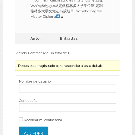
（Communication studies）.Glyndwr毕业证
W/Q1986543008定做格林多大学学位证,定制
格林多大学文凭证书成绩单 Bachelor Degree
Master Diploma
▲
Autor
Entradas
Viendo 1 entrada (de un total de 1)
Debes estar registrado para responder a este debate.
Nombre de usuario:
Contraseña:
Recordar mi contraseña
ACCEDER