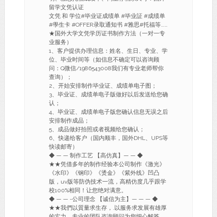
留学文凭认证
文凭 和 学位#毕业证成绩单 #毕业証 #成绩单
#學生卡 #OFFER录取通知书 #雅思#托福等……
★国外大学文凭学历证书制作方法（一对一专
业服务）
1、客户提供办理信息：姓名、生日、专业、学
位、毕业时间等（如信息不确定可以咨询顾
问：Q微信/1986543008我们有专业老师帮你
查询）；
2、开始安排制作毕业证、成绩单电子图；
3、毕业证、成绩单电子版做好以后发送给您确
认；
4、毕业证、成绩单电子版您确认信息无误之后
安排制作成品；
5、成品做好拍照或者视频给您确认；
6、快递给客户（国内顺丰，国外DHL、UPS等
快读邮寄）
◆ — — 制作工艺 【高仿真】— — ◆
★★凭借多年的制作经验本公司制作《激光》
《水印》《钢印》《烫金》《紫外线》凹凸
版，uv版等防伪技术一流，高精仿度几乎跟学
校100%相同！让您绝对满意。
◆ — — -公司理念 【诚信为主】— — — ◆
★★我們以質量求生存，.以服务求发展有雄厚
的实力，专业的团队咨询顾问为您细心解答，