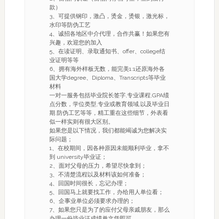
款）
3、可提供钢印，激凸，烫金，烫银，激光标，
水印等防伪工艺
4、诚招各地区中介代理，合作共赢！如果您有
兴趣，欢迎您的加入
5、在读证明、录取通知书、offer、college结
业证明等等
6、拥有海外样板无数，能完美1:1还原海外各
国大学degree、Diploma、Transcripts等毕业
材料
一对一服务包括毕业院长签字,专业课程,GPA绩
点分数，学位类型,专业或教育领域,以及毕业日
期.防伪工艺等等，精工重在这些细节，外表看
似一样实则有很大区别。
如果您是以下情况，我们都能竭诚为您解决实
际问题；
1、在校期间，因各种原因未能顺利毕业，拿不
到 university毕业证；
2、面对父母的压力，希望尽快拿到；
3、不清楚流程以及材料该如何准备；
4、回国时间很长，忘记办理；
5、回国马上就要找工作，办给用人单位看；
6、企事业单位必须要求办理的；
7、如果您只是为了的应付父母亲戚朋友，那么
办理一份毕业证成绩单文凭即可