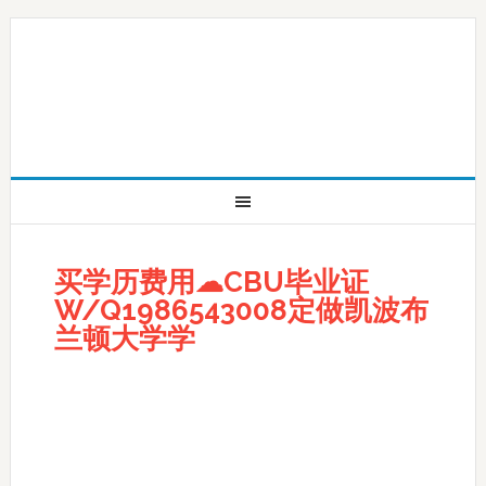
买学历费用☁CBU毕业证
W/Q1986543008定做凯波布
兰顿大学学