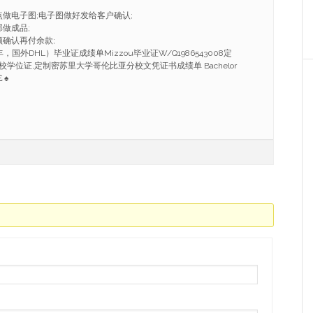
点做电子图;电子图做好发给客户确认;
做成品;
频确认再付余款;
国外DHL）毕业证成绩单Mizzou毕业证W/Q1986543008定
学位证,定制密苏里大学哥伦比亚分校文凭证书成绩单 Bachelor
￡♠