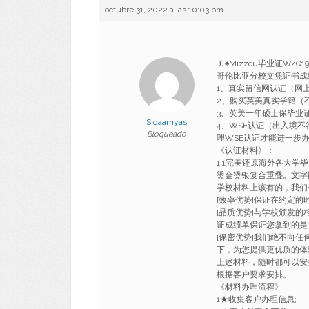
octubre 31, 2022 a las 10:03 pm
￡♠Mizzou毕业证W/
哥伦比亚分校文凭证书成绩单 B
1、真实留信网认证（网
2、购买英美真实学籍（
3、英美一年硕士保毕业
Sidaamyas
4、WSE认证（出入境
Bloqueado
理WSE认证才能进一步
《认证材料》：
1:1完美还原海外各大学
烫金烫银复合重叠。文字
学校材料上该有的，我们
[效率优势]保证在约定
[品质优势]与学校颁发的
证成绩单保证您拿到的是
[保密优势]我们绝不向
下，为您提供更优质的体
上述材料，随时都可以安
根据客户要求安排。
《材料办理流程》
1★收集客户办理信息;