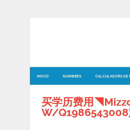
INICIO
NOMBRES
CALCULADORA DE
买学历费用◥Mizz
W/Q19865430