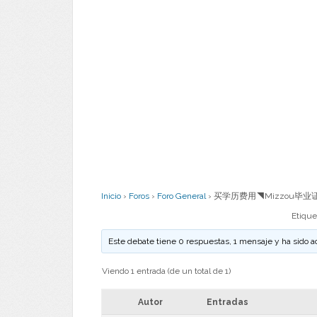
Inicio
›
Foros
›
Foro General
›
买学历费用◥Mizzou毕业证
Etique
Este debate tiene 0 respuestas, 1 mensaje y ha sido a
Viendo 1 entrada (de un total de 1)
Autor
Entradas