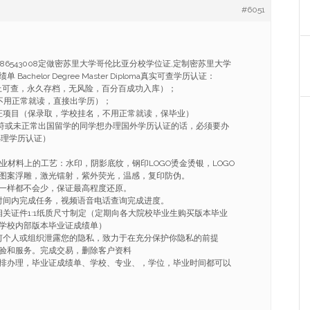
#6051
Q1986543008定做密苏里大学哥伦比亚分校学位证,定制密苏里大学
achelor Degree Master Diploma真实可查学历认证：
上可查，永久存档，无风险，百分百成功入库）；
不用正常就读，直接出学历）；
证项目（保录取，学校挂名，不用正常就读，保毕业）
不符或未正常出国留学的同学想办理国外学历认证的话，必须要办
办理学历认证）
毕业材料上的工艺：水印，阴影底纹，钢印LOGO烫金烫银，LOGO
图案浮雕，激光镭射，紫外荧光，温感，复印防伪。
一样都不会少，保证最高程度还原。
的时间内完成任务，视频语音电话查询完成进度。
相关证件1:1纸质尺寸制定（定期向各大院校毕业生购买版本毕业
学校内部版本毕业证成绩单）
任何个人或组织泄露您的隐私，致力于在充分保护你隐私的前提
验和服务。完成交易，删除客户资料
排办理，毕业证成绩单、学校、专业、，学位，毕业时间都可以