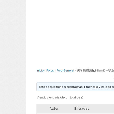
Inicio
›
Foros
›
Foro General
›
买学历费用◣MiamiOH毕业
Este debate tiene 0 respuestas, 1 mensaje y ha sido a
Viendo 1 entrada (de un total de 1)
Autor
Entradas