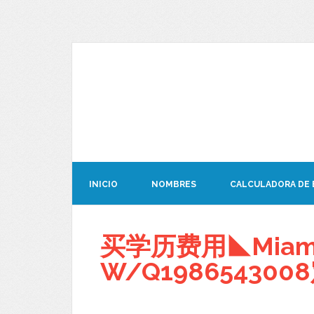
INICIO
NOMBRES
CALCULADORA DE
买学历费用◣Miam
W/Q19865430