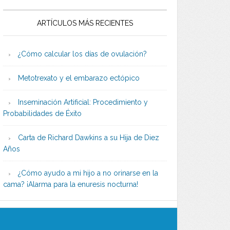
ARTÍCULOS MÁS RECIENTES
¿Cómo calcular los días de ovulación?
Metotrexato y el embarazo ectópico
Inseminación Artificial: Procedimiento y
Probabilidades de Éxito
Carta de Richard Dawkins a su Hija de Diez
Años
¿Cómo ayudo a mi hijo a no orinarse en la
cama? ¡Alarma para la enuresis nocturna!