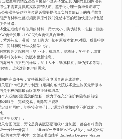
自己做生意的情况这些单位是不查询毕业证真伪的而且国内没有
假也不需要提供真实教育部认证。鉴于此办理一份毕业证即可
考公务员等等这些单位是必需要提供真实教育部认证的办理教育
琐所有材料您都必须提供原件我们凭借丰富的经验快捷的绿色通
少走弯路。
毕业证成绩单所使用的材料，尺寸大小，防伪结构（包括：隐形
GO烫金烫银，LOGO烫金烫银复合重叠。
，紫外荧光，温感，复印防伪）都有原版本文,凭对照。质量得到
可，同时和海外学校留学中介，
时掌握各大院校的（毕 业证，成绩单，资格证，学生卡，结业
明等相关材料）的版本更新信息，
的海外学历文凭的样版，尺寸大小，纸张材质，防伪技术等等，
 实物，以求达到客户的需求。
的时间内完成任务，支持视频语音电话查询完成进度。
相关证件1:1纸质尺寸制定（定期向各大院校毕业生购买最新版本
的是学校内部最新版本毕业证成绩单）
任何个人或组织泄露您的隐私，致力于在充分保护你隐私的前提
验和服务。完成交易，删除客户资料
合理定价的同时，坚持较高性价比，通过品质和效率不断优化，为
比。
大留学生朋友】：
要只贪图便宜，无论是真实版还是顶级1:1复制版，都会有相应的
分钱一分货！ MiamiOH毕业证W/Q1986543008定做迈
密大学 牛津）文凭证书成绩单 Bachelor Degree Master