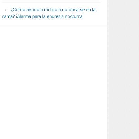
¿Cómo ayudo a mi hijo a no orinarse en la
cama? ¡Alarma para la enuresis nocturna!