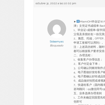
octubre 31, 2022 a las 10:02 pm
►
MiamiOH毕业证W
津）文凭证书成绩单 Bachel
1、毕业证+成绩单+留
父母及亲朋好友一份完美
2、雅思、托福，OFF
Sidaamyas
申请工签都可以用到）。
Bloqueado
注：上述高仿材料，随时
都可以根据客户要求安排
二、办理流程：
1、收集客户办理信息；
2、客户付定金下单；
3、公司确认到账转制作
4、电子图做好发给客户
5、电子图确认好转成品
6、成品做好拍照或者视
7、快递给客户（国内顺丰
咨询顾问：qq微信同号198
五、业务选择办理准则
1、工作未确定回国需先
凭即可