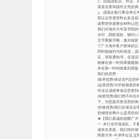
2、回国进私企、外企、
渠道去查询国外文凭的真
3、进国企银行事业单位
部认证所需资料众多且烦
道帮您快速整合材料让您
我们对海外大学及学院的
水印，阴影底纹，钢印LO
文字图案浮雕，激光镭射
了广大海外客户群体的认
同时能做到与时俱进，及
证，录取通知书，在读证
能够在第一时间掌握最新
并在第一时间收集到原版
我们的优势：
[效率优势]保证在约定
[品质优势]与学校颁发的
毕业证成绩单保证您拿到
[保密优势]我们绝不向
下，为您提供更优质的体
[价格优势]我们在保证
您倾情诠释什么是高性价
★【我们真诚的提醒广
一. 本行业市场混乱，不
成本在里面，我们绝对保证一
阿密大学-牛津学位证,定制迈阿