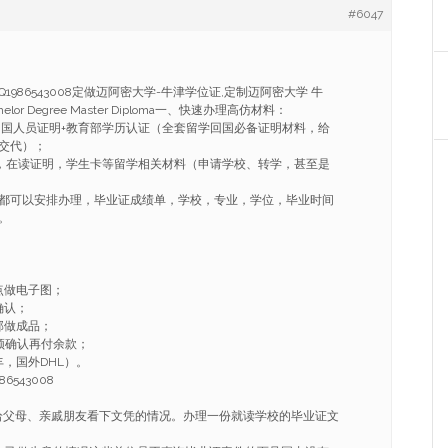
#6047
/Q1986543008定做迈阿密大学-牛津学位证,定制迈阿密大学 牛
or Degree Master Diploma一、快速办理高仿材料：
学回国人员证明+教育部学历认证（全套留学回国必备证明材料，给
交代）；
ER，在读证明，学生卡等留学相关材料（申请学校、转学，甚至是
都可以安排办理，毕业证成绩单，学校，专业，学位，毕业时间
。
点做电子图；
确认；
部做成品；
频确认再付余款；
，国外DHL）。
6543008
给父母、亲戚朋友看下文凭的情况。办理一份就读学校的毕业证文